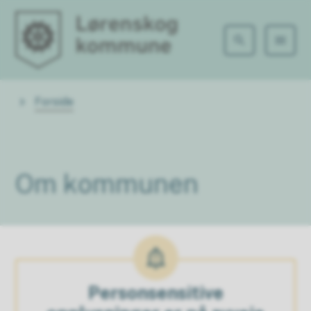
Lørenskog kommune
Du er her:
Forside
Om kommunen
Personsensitive