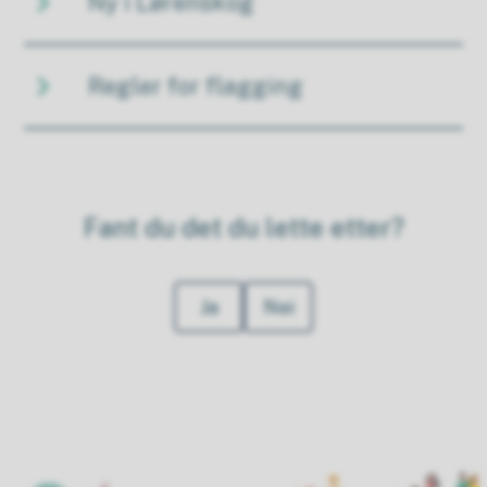
Ny i Lørenskog
Regler for flagging
Fant du det du lette etter?
Ja
Nei