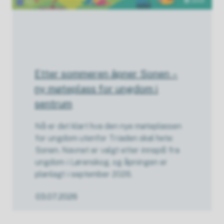
Etter sommeren åpner Sonen –
ny møteplass for ungdom i
sentrum
Nå er det klart hva den nye møteplassen
for ungdom utenfor Triaden skal hete:
Sonen. Navnet er valgt etter innspill fra
ungdom i Lørenskog, og åpningen er
planlagt i september 2026.
03.07.2026