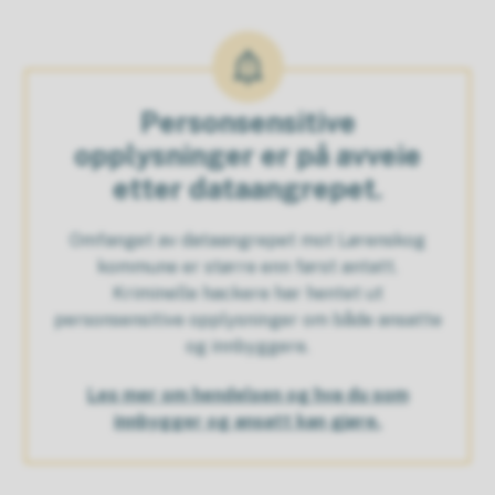
Personsensitive
opplysninger er på avveie
etter dataangrepet.
Omfanget av dataangrepet mot Lørenskog
kommune er større enn først antatt.
Kriminelle hackere har hentet ut
personsensitive opplysninger om både ansatte
og innbyggere.
Les mer om hendelsen og hva du som
innbygger og ansatt kan gjøre.