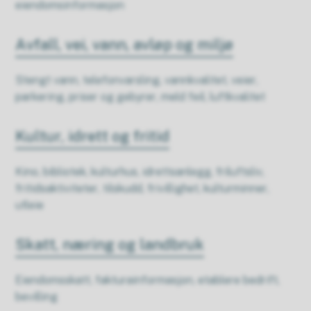
eiendomsinformasjon
Avfall, vei, vann, avløp og miljø
Stengt vann, telefonvarsling, vannkvalitet, veier,
parkering, priser og gebyrer, meld feil, luftkvalitet
Kultur, idrett og fritid
Kino, bibliotek, kulturhus, idrettsanlegg, friluftsliv,
fritidsaktiviteter, tilskudd, frivillighet, kulturminner,
utleie
Skatt, næring og landbruk
Eiendomsskatt, fakturainformasjon, etablere bedrift,
bevilling