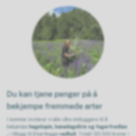
Du kan tjene penger på å
bekjempe fremmede arter
I sommer inviterer vi alle våre innbyggere til å
bekjempe
hagelupin,
kanadagullris og fagerfredløs
,
i tillegg til å kartlegge
rødhyll
. Totalt 120 000 kroner i