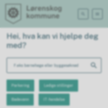
Lørenskog kommune
Lørenskog kommune
Hei, hva kan vi hjelpe deg
med?
Parkering
Ledige stillinger
Badevann
IT-hendelse