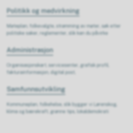
Politikk og medvirkning
Møteplan, folkevalgte, strømming av møter, søk etter
politiske saker, reglementer, slik kan du påvirke
Administrasjon
Organisasjonskart, servicesenter, grafisk profil,
fakturainformasjon, digital post,
Samfunnsutvikling
Kommuneplan, folkehelse, slik bygger vi Lørenskog,
klima og bærekraft, grønne tips, lokaldemokrati