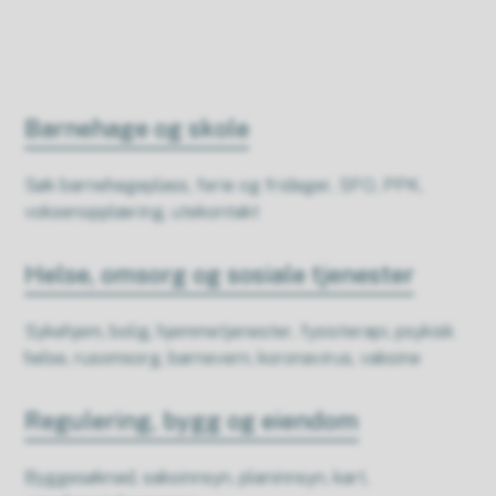
Barnehage og skole
Søk barnehageplass, ferie og fridager, SFO, PPK,
voksenopplæring, utekontakt
Helse, omsorg og sosiale tjenester
Sykehjem, bolig, hjemmetjenester, fysioterapi, psykisk
helse, rusomsorg, barnevern, koronavirus, vaksine
Regulering, bygg og eiendom
Byggesøknad, saksinnsyn, planinnsyn, kart,