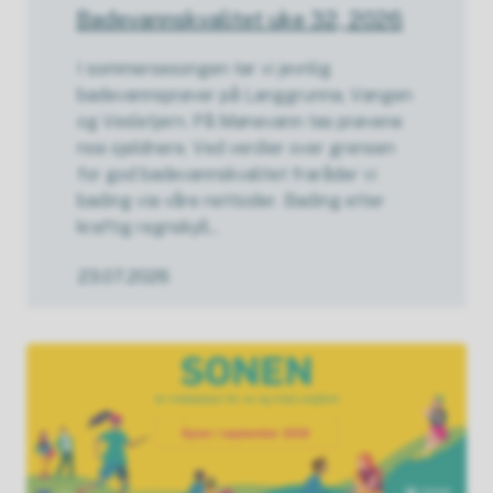
Badevannskvalitet uke 32, 2026
I sommersesongen tar vi jevnlig
badevannsprøver på Langgrunna, Vangen
og Vesletjern. På Mønevann tas prøvene
noe sjeldnere. Ved verdier over grensen
for god badevannskvalitet fraråder vi
bading via våre nettsider. Bading etter
kraftig regnskyll...
23.07.2026