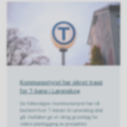
Kommunestyret har sikret trasé
for T-bane i Lørenskog
De folkevalgte i kommunestyret har nå
bestemt hvor T-banen til Lørenskog skal
gå. Vedtaket gir et viktig grunnlag for
videre planlegging av prosjektet.