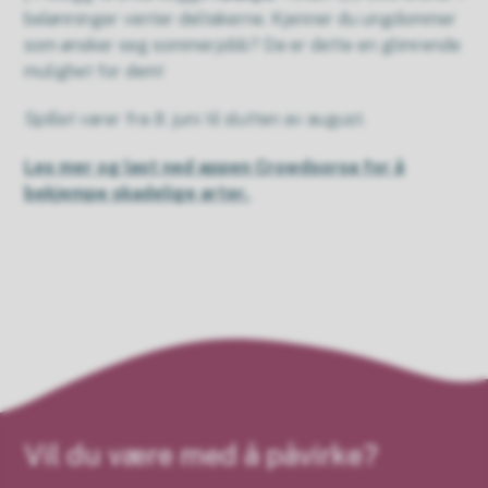
belønninger venter deltakerne. Kjenner du ungdommer
som ønsker seg sommerjobb? Da er dette en glimrende
mulighet for dem!
Spillet varer fra 8. juni til slutten av august.
Les mer og last ned appen Crowdsorsa for å
bekjempe skadelige arter.
Vil du være med å påvirke?