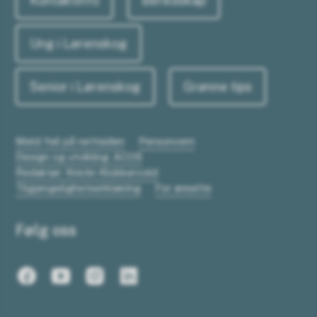
Kontaktinfo
Beredskap
Ung i Lørenskog
Senior i Lørenskog
Grønne tips
Meld feil på nettsiden
Personvern
Design og utvikling: ACOS
Redaktør: Kristin Klokkervold
Tilgjengelighetserklæring
For ansatte
Følg oss
Facebook
Youtube
Instagram
LinkedIn