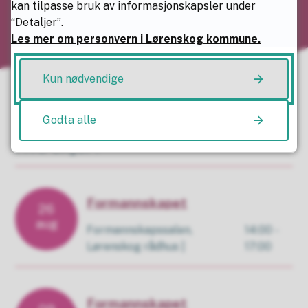
kan tilpasse bruk av informasjonskapsler under
“Detaljer”.
Les mer om personvern i Lørenskog kommune.
Kun nødvendige
Godta alle
Hva skjer?
Formannskapet
26
aug
Formannskapssalen,
14:00 -
Lørenskog rådhus
17:00
Formannskapet