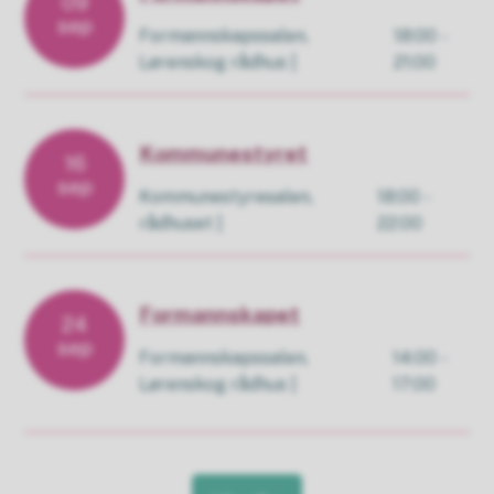
09
sep
Formannskapssalen,
18:00 -
Lørenskog rådhus
21:00
Kommunestyret
16
sep
Kommunestyresalen,
18:00 -
rådhuset
22:00
Formannskapet
24
sep
Formannskapssalen,
14:00 -
Lørenskog rådhus
17:00