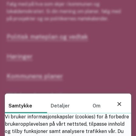
Følg med på hva som skjer i kommunen og
lokaldemokratiet. Si din mening om planer, følg med
på prosjekter og se politikernes møtekalender.
Politisk møteplan og vedtak
Høringer
Kommunens planer
Slik kan du medvirke
Samtykke
Detaljer
Om
Postliste
Vi bruker informasjonskapsler (cookies) for å forbedre
brukeropplevelsen på vårt nettsted, tilpasse innhold
og tilby funksjoner samt analysere trafikken vår. Du
Plankunngjøringer