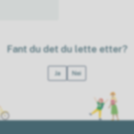
Fant du det du lette etter?
Ja
Nei