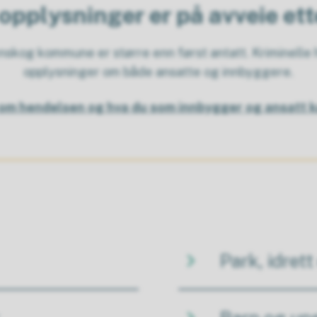
opplysninger er på avveie et
kog kommune er større enn først antatt. Kriminelle h
opplysninger om både ansatte og innbyggere.
om hendelsen og hva du som innbygger og ansatt k
Park, idrett