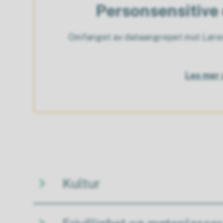
Personsensitive 
Omfanget av dataangrepet mot Lørens
Les mer 
Kultur