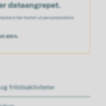
ter dataangrepet.
ackere har hentet ut personsensitive
an gjøre.
 og fritidsaktiviteter