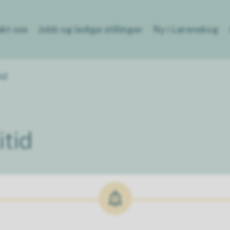
kt oss
Jobb og ledige stillinger
Ny i Lørenskog
id
itid