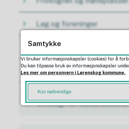
Frivillighet og møteplasser
Lag og foreninger
Samtykke
Utleie av lokaler
Vi bruker informasjonskapsler (cookies) for å forb
Du kan tilpasse bruk av informasjonskapsler under
Tilrettelagt fritid
Les mer om personvern i Lørenskog kommune.
Kun nødvendige
Strategi for kultursektore