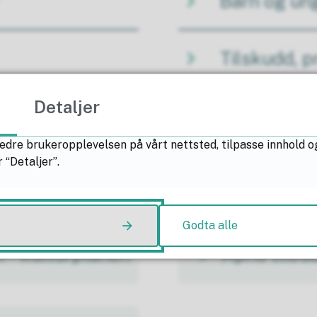
Barn og u
Tilskudd, p
Detaljer
Seniortilbu
edre brukeropplevelsen på vårt nettsted, tilpasse innhold o
 “Detaljer”.
Borgerlig g
Godta alle
n - kulturplanen
Åpne tilbud