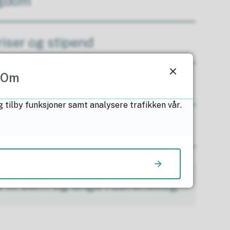
ngdom
riser og stipend
Om
d
g tilby funksjoner samt analysere trafikken vår.
iftemål, gravferd og gravlund
 til barn og unge i Lørenskog