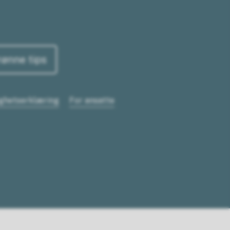
rønne tips
ighetserklæring
For ansatte