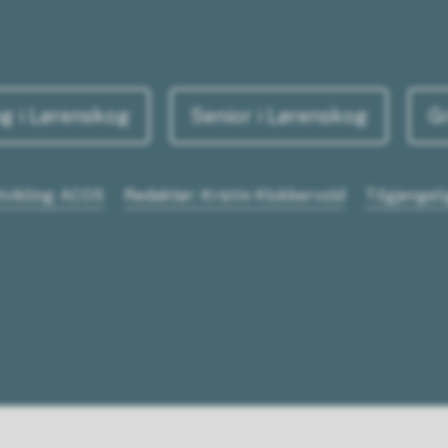
g i Lørenskog
Senior i Lørenskog
G
tvikling: ACOS
Redaktør: Kristin Klokkervold
Tilgjengel