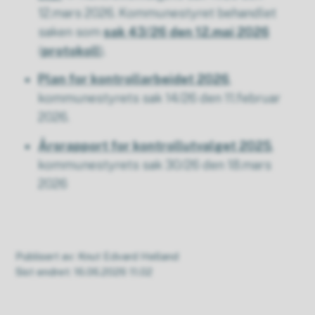
12.mars 2026. Kommunestyret behandlet
saken som
sak 43/26 den 12.mai 2026
(
protokoll
).
Plan for kontrollarbeidet 2026
,
kommunestyrets sak 14/26 den 11.februar
2026.
Årsrapport for kontrollutvalget 2025
,
kommunestyrets sak 30/26 den 18.mars
2026
Publisert av
Knut Edvard Helland
Sist endret
16.06.2026 11.02