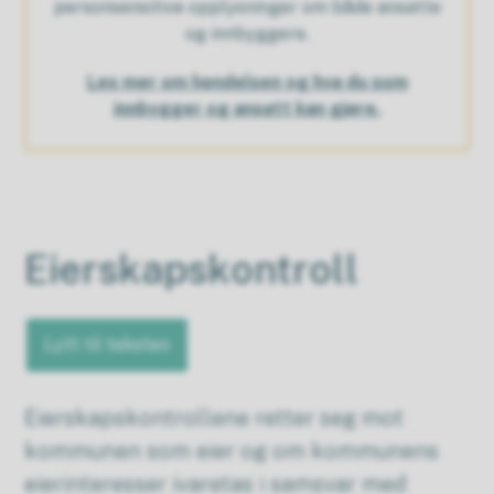
personsensitive opplysninger om både ansatte
og innbyggere.
Les mer om hendelsen og hva du som
innbygger og ansatt kan gjøre.
Eierskapskontroll
Lytt til teksten
Eierskapskontrollene retter seg mot
kommunen som eier og om kommunens
eierinteresser ivaretas i samsvar med