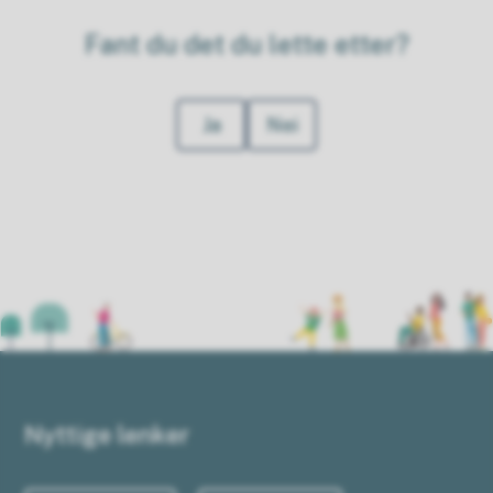
Fant du det du lette etter?
Ja
Nei
Nyttige lenker