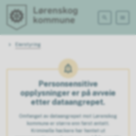
Lørenskog kommune
Du er her:
Eierstyring
Personsensitive
opplysninger er på avveie
etter dataangrepet.
Omfanget av dataangrepet mot Lørenskog
kommune er større enn først antatt.
Kriminelle hackere har hentet ut