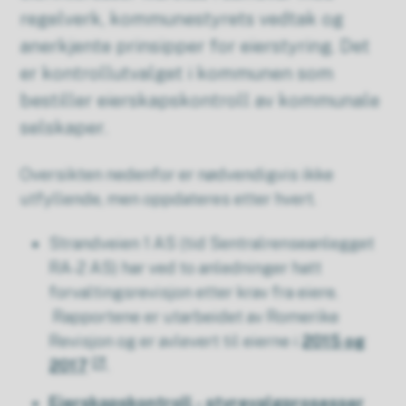
regelverk, kommunestyrets vedtak og
anerkjente prinsipper for eierstyring. Det
er kontrollutvalget i kommunen som
bestiller eierskapskontroll av kommunale
selskaper.
Oversikten nedenfor er nødvendigvis ikke
utfyllende, men oppdateres etter hvert.
Strandveien 1 AS (tid Sentralrenseanlegget
RA-2 AS) har ved to anledninger hatt
forvaltingsrevisjon etter krav fra eiere.
Rapportene er utarbeidet av Romerike
Revisjon og er avlevert til eierne i
2015 og
2017
.
Eierskapskontroll - styrevalgprosesser