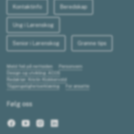
Kontaktinfo
Beredskap
Ung i Lørenskog
Senior i Lørenskog
Grønne tips
Meld feil på nettsiden
Personvern
Design og utvikling: ACOS
Redaktør: Kristin Klokkervold
Tilgjengelighetserklæring
For ansatte
Følg oss
Facebook
Youtube
Instagram
LinkedIn