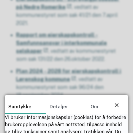
på Nedre Romerike
, vedtatt av
kommunestyret som sak 41/21 den 7.april
2021.
Rapport om eierskapskontroll -
Samfunnsansvar i interkommunale
selskaper
, vedtatt av kommunestyret
som sak 131/22 den 26.oktober 2022.
Plan 2024 - 2028 for eierskapskontroll i
Lørenskog kommune
, vedtatt av
kommunestyret som sak 96/24 den
18.september 2024.
Samtykke
Detaljer
Om
Prosjektplan for en eierskapskontroll av
Øst 110 IKS og NKS 110.
Vedtatt av
Vi bruker informasjonskapsler (cookies) for å forbedre
kontrollutvalget i Lørenskog kommune, sak
brukeropplevelsen på vårt nettsted, tilpasse innhold
3/25 den 6.februar 2025.
og tilby funksjoner samt analysere trafikken vår. Du