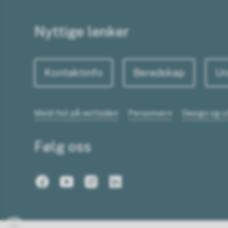
Nyttige lenker
Kontaktinfo
Beredskap
Un
Meld feil på nettsiden
Personvern
Design og u
Følg oss
Facebook
Youtube
Instagram
LinkedIn