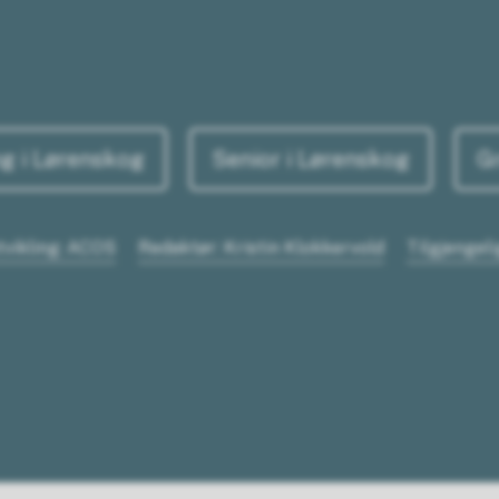
g i Lørenskog
Senior i Lørenskog
G
tvikling: ACOS
Redaktør: Kristin Klokkervold
Tilgjengel