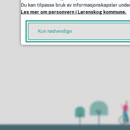
E-post:
gebyr@lore
Du kan tilpasse bruk av informasjonskapsler under
Les mer om personvern i Lørenskog kommune.
Publisert av
Kristian Ola
Sist endret
04.05.2026 16
Kun nødvendige