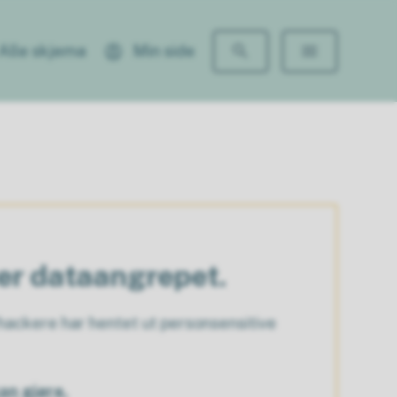
Alle skjema
Min side
ter dataangrepet.
ackere har hentet ut personsensitive
an gjøre.