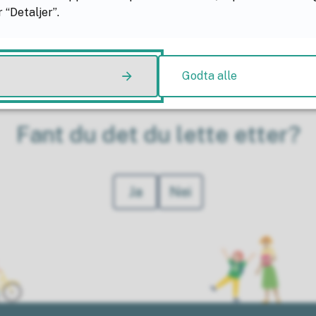
nskog.kommune.no
 “Detaljer”.
v Hvesser
.05
Godta alle
Fant du det du lette etter?
Ja
Nei