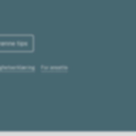
rønne tips
ighetserklæring
For ansatte