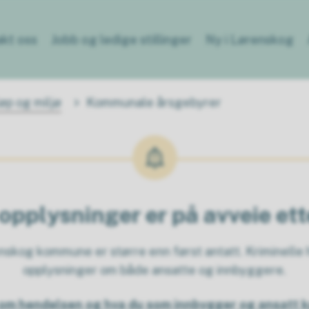
kt oss
Jobb og ledige stillinger
Ny i Lørenskog
løp og miljø
Kommunale årsgebyrer
opplysninger er på avveie et
kog kommune er større enn først antatt. Kriminelle h
opplysninger om både ansatte og innbyggere.
om hendelsen og hva du som innbygger og ansatt k