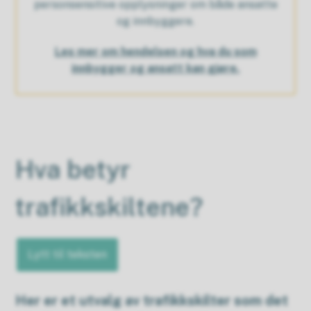
personsensitive opplysninger om både ansatte
og innbyggere.
Les mer om hendelsen og hva du som
innbygger og ansatt kan gjøre.
Hva betyr
trafikkskiltene?
Lytt til teksten
Her er et utvalg av trafikkskilter som det