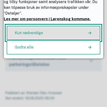
og tilby funksjoner samt analysere trafikken vår. Du
Parkering
kan tilpasse bruk av informasjonskapsler under
“Detaljer”.
Les mer om personvern i Lørenskog kommune.
Parkeringsskive
Kun nødvendige
Personbil
Godta alle
Forflytningshemmede med
parkeringstillatelse
Publisert av
Kristian Olav Hvesser
Sist endret
18.08.2025 09.34