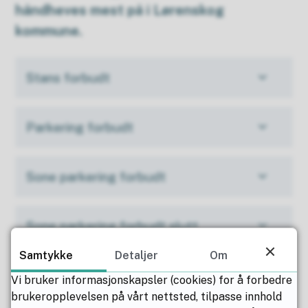
håndheves mest på i Lørenskog
kommune.
Stans forbudt
Parkering forbudt
Sone parkering forbudt
Sone parkering forbudt slutt
Samtykke
Detaljer
Om
Gang/ sykkel vei
Vi bruker informasjonskapsler (cookies) for å forbedre
brukeropplevelsen på vårt nettsted, tilpasse innhold