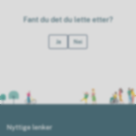
Fant du det du lette etter?
Ja
Nei
Nyttige lenker