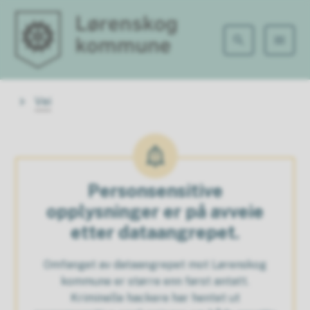
Lørenskog kommune
Du er her:
Vei
Personsensitive
opplysninger er på avveie
etter dataangrepet.
Omfanget av dataangrepet mot Lørenskog
kommune er større enn først antatt.
Kriminelle hackere har hentet ut