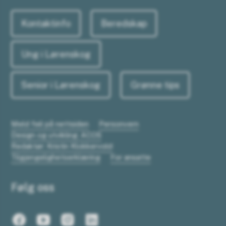
Kontaktinfo
Beredskap
Ung i Lørenskog
Senior i Lørenskog
Grønne tips
Meld feil på nettsiden
Personvern
Design og utvikling: ACOS
Redaktør: Kristin Klokkervold
Tilgjengelighetserklæring
For ansatte
Følg oss
Facebook
Youtube
Instagram
LinkedIn