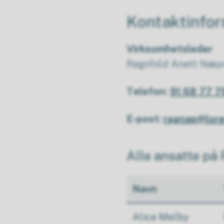
Kontaktinfo
Virksomhetsleder
Ragnhild Anett Næ
Telefon:
91 68 77 
E-post:
ragnap@lor
Alle ansatte på
Navn
Alice Melby