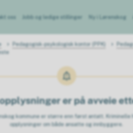
kt oss
Jobb og ledige stillinger
Ny i Lørenskog
e
Pedagogisk-psykologisk kontor (PPK)
Pedago
este
opplysninger er på avveie et
kog kommune er større enn først antatt. Kriminelle h
opplysninger om både ansatte og innbyggere.