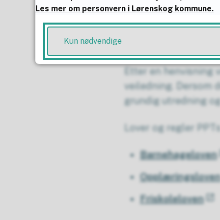
Tjenesten er gratis 
Les mer om personvern i Lørenskog kommune.
Hva skjer vi
Kun nødvendige
Etter en henvisning 
veiledning. Dersom d
grundig utredning og 
Lover og regler PPTs 
Barnehageloven
Opplæringslove
Friskoleloven