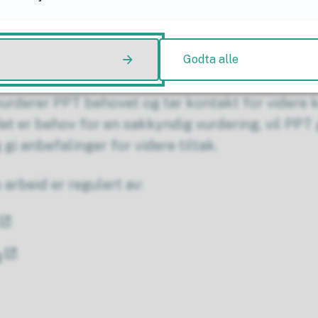
for barn, unge og foresatte.
dere?
Godta alle
vurderer PPT behovet og tar kontakt for videre k
et er behov for en sakkyndig vurdering, vil PP
gi anbefalinger for videre tiltak.
arbeid er regulert av:
n