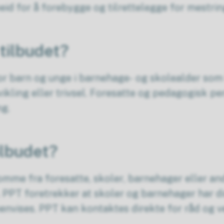
id for å forebygge og tilrettelegge for mestri
tilbudet?
for barn og unge i barnehage- og skolealder som
tvikling eller trivsel. Foresatte og pedagogisk p
ng.
ilbudet?
mme fra foresatte, skoler, barnehager eller an
 PPT foretrekker at skoler og barnehager har d
henvises. PPT kan kontaktes direkte for råd og v