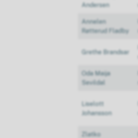
Andersen
Annelen
Røtterud Fladby
Grethe Brandsar
Oda Maija
Sevildal
Liselott
Johansson
Zlatko