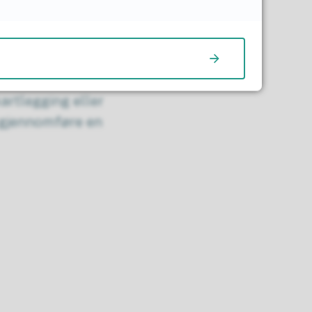
artlegging eller
T gjennomføre en