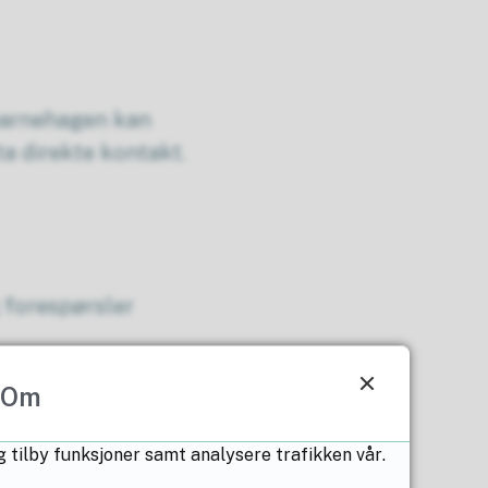
 barnehagen kan
ta direkte kontakt.
g forespørsler
Om
g tilby funksjoner samt analysere trafikken vår.