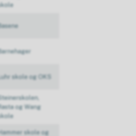
skole
Basene
Barnehager
Luhr skole og OKS
Steinerskolen,
Rasta og Wang
skole
Hammer skole og