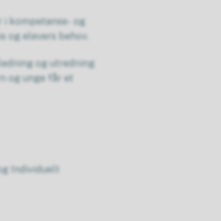
r i kompetanse- og
s og elevers behov.
iledning og utredning
arn og unge får et
g Individuelt