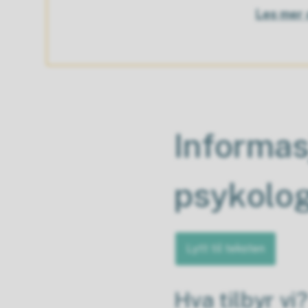
Les mer 
Informa
psykolog
Lytt til teksten
Hva tilbyr vi?