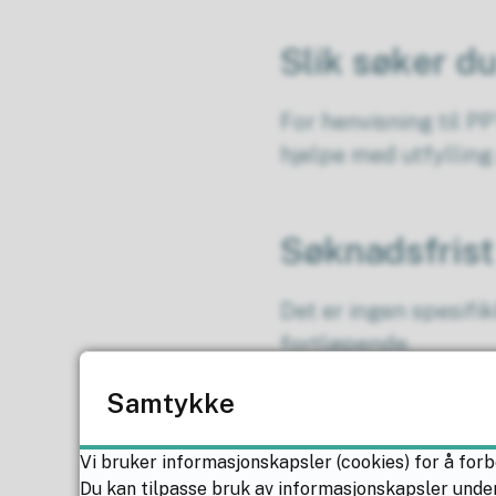
Slik søker d
For henvisning til P
hjelpe med utfylling
Søknadsfris
Det er ingen spesifi
fortløpende.
Samtykke
Hva koster 
Vi bruker informasjonskapsler (cookies) for å forb
Du kan tilpasse bruk av informasjonskapsler under