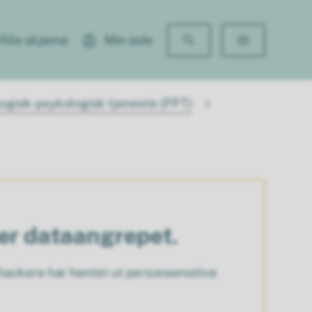
Alle skjema
Min side
gisk-psykologisk tjeneste (PPT)
ter dataangrepet.
ackere har hentet ut personsensitive