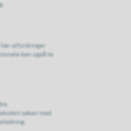
ng
 har utfordringer
ersonale kan også ta
dre
iskutert saken med
eiledning.