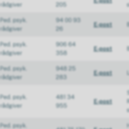
E-post
rådgiver
205
Ped. psyk.
94 00 93
E-post
rådgiver
26
Ped. psyk.
906 64
E-post
rådgiver
358
Ped. psyk.
948 25
E-post
rådgiver
283
Ped. psyk.
481 34
E-post
rådgiver
955
Ped. psyk.