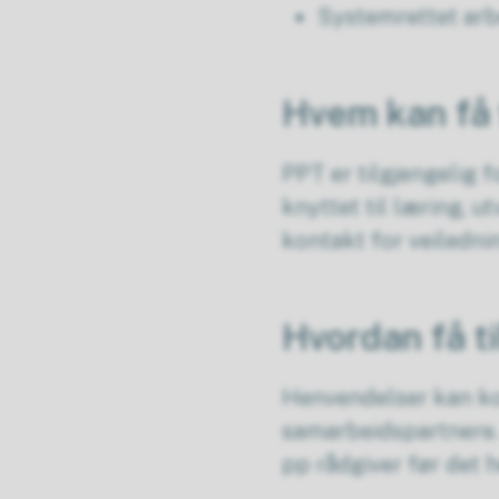
Systemrettet arbe
Hvem kan få 
PPT er tilgjengelig 
knyttet til læring, u
kontakt for veiledni
Hvordan få t
Henvendelser kan ko
samarbeidspartnere.
pp rådgiver før det 