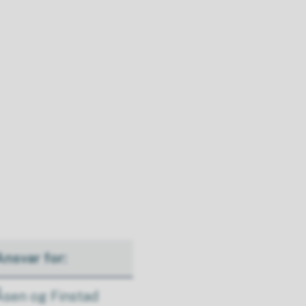
Ansvar for:
Åsen og Finstad