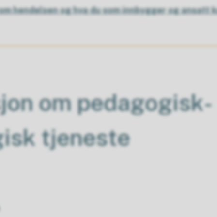
om hendelsen og hva du som innbygger og ansatt k
sjon om pedagogisk-
isk tjeneste