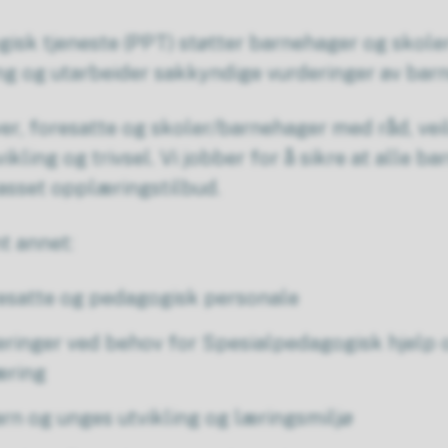
isk tjeneste (PPT) støtter barnehager og skole
ng og utarbeider sakkyndige vurderinger av barn
ver, foresatte og skoler/barnehager med råd, ve
vikling og trivsel. Vi jobber for å sikre at alle b
passet opplæringstilbud.
t annet:
oresatte og pedagogisk personale
ringer ved behov for Spesialpedagogisk hjelp o
æring
rn og unges utvikling og læringsmiljø