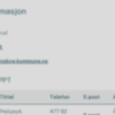
rmasjon
prud
79
enskog.kommune.no
 PPT
Tittel
Telefon
E-post
Ped.psyk.
477 82