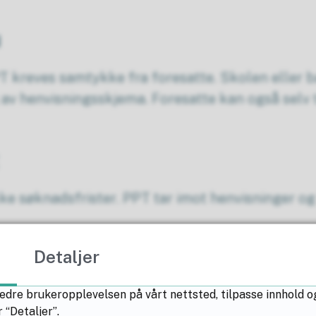
u
PT kreves samtykke fra foresatte. Skolen eller
 av henvisningsskjema. Foresatte kan også selv 
t
kke søknadsfrister. PPT tar imot henvisninger o
Detaljer
det?
edre brukeropplevelsen på vårt nettsted, tilpasse innhold o
 “Detaljer”.