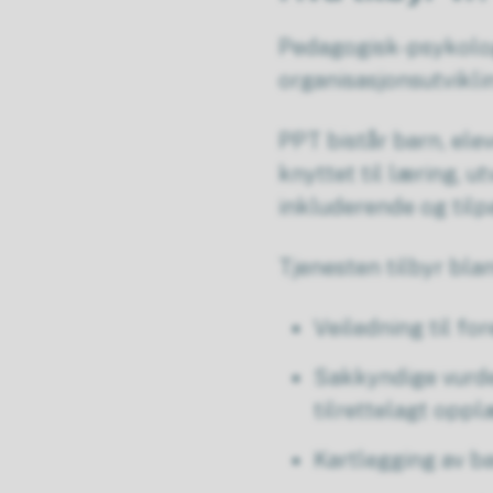
Pedagogisk-psykolog
organisasjonsutvikli
PPT bistår barn, ele
knyttet til læring, ut
inkluderende og til
Tjenesten tilbyr blan
Veiledning til f
Sakkyndige vurde
tilrettelagt oppl
Kartlegging av ba