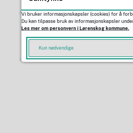
Sees i morgen
Vi bruker informasjonskapsler (cookies) for å forb
Du kan tilpasse bruk av informasjonskapsler under
Les mer om personvern i Lørenskog kommune.
Forskrift om omdisponerin
37 kB)
Kun nødvendige