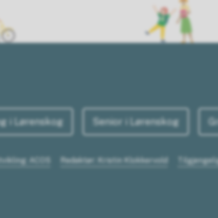
g i Lørenskog
Senior i Lørenskog
G
tvikling: ACOS
Redaktør: Kristin Klokkervold
Tilgjengel