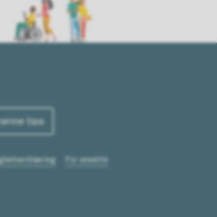
rønne tips
ighetserklæring
For ansatte