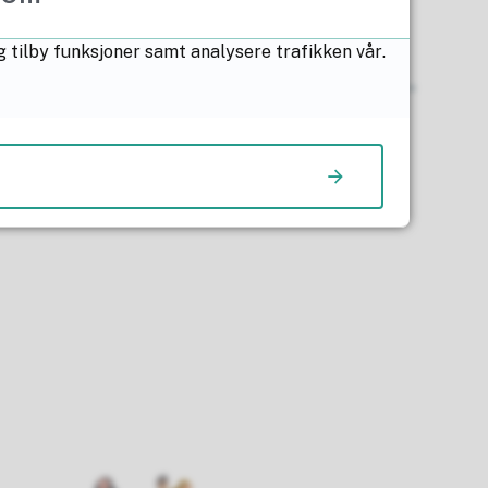
pråkopplæring av
pråklige elever
g tilby funksjoner samt analysere trafikken vår.