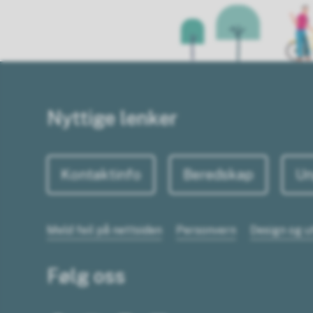
Nyttige lenker
Kontaktinfo
Beredskap
Un
Meld feil på nettsiden
Personvern
Design og u
Følg oss