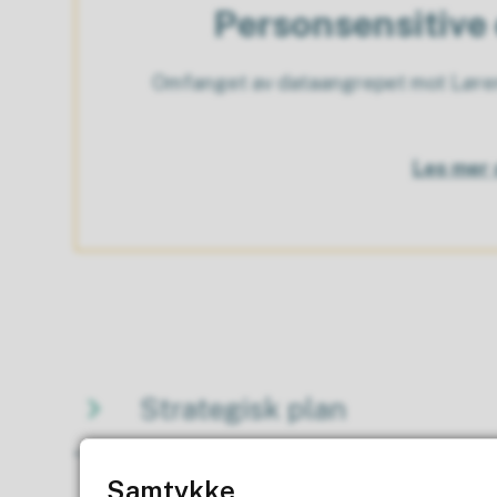
Personsensitive 
Omfanget av dataangrepet mot Lørens
Les mer 
Strategisk plan
Samtykke