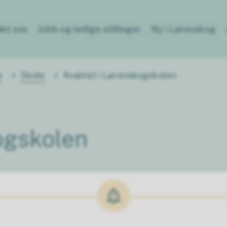
kt oss
Jobb og ledige stillinger
Ny i Lørenskog
e
Skole
Kvalitet i Lørenskogskolen
kogskolen