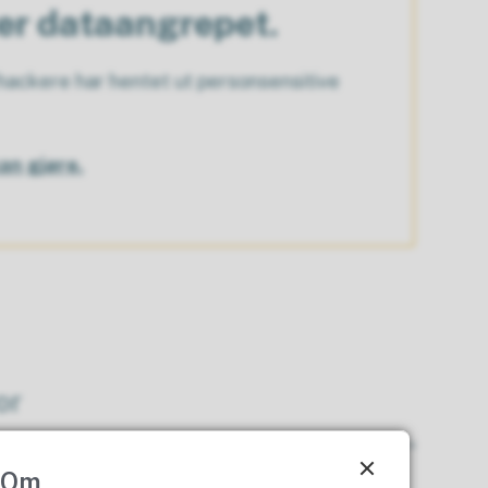
ter dataangrepet.
ackere har hentet ut personsensitive
an gjøre.
or
Om