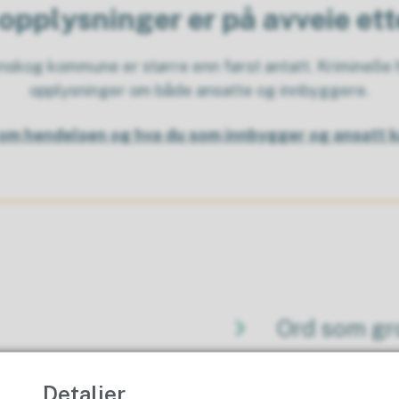
opplysninger er på avveie et
kog kommune er større enn først antatt. Kriminelle h
opplysninger om både ansatte og innbyggere.
om hendelsen og hva du som innbygger og ansatt k
Ord som gr
Detaljer