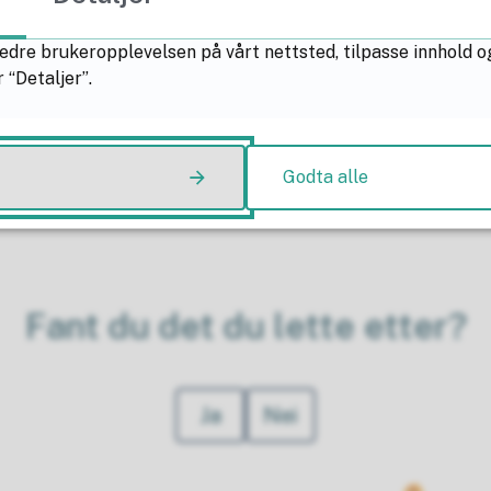
Plan for s
minoritetss
edre brukeropplevelsen på vårt nettsted, tilpasse innhold o
 “Detaljer”.
g av timer
(PDF,
Godta alle
Fant du det du lette etter?
Ja
Nei