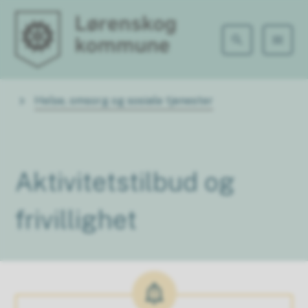
Lørenskog kommune
Du er her:
Helse, omsorg og sosiale tjenester
Aktivitetstilbud og
frivillighet