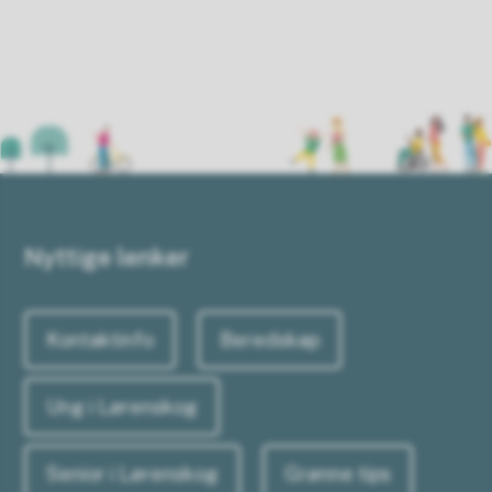
Nyttige lenker
Kontaktinfo
Beredskap
Ung i Lørenskog
Senior i Lørenskog
Grønne tips