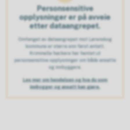
Personsensitive
opplysninger er på avveie
etter dataangrepet.
Omfanget av dataangrepet mot Lørenskog
kommune er større enn først antatt.
Kriminelle hackere har hentet ut
personsensitive opplysninger om både ansatte
og innbyggere.
Les mer om hendelsen og hva du som
innbygger og ansatt kan gjøre.