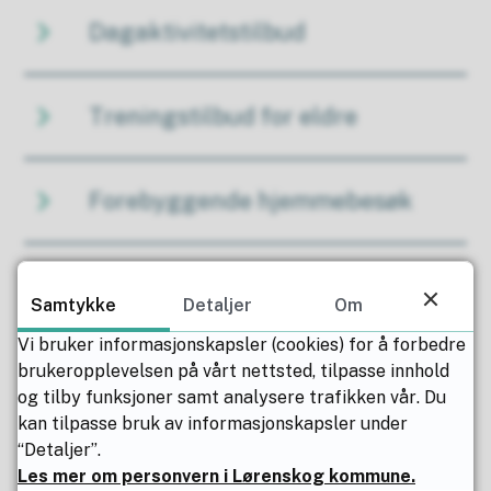
Dagaktivitetstilbud
Treningstilbud for eldre
Forebyggende hjemmebesøk
Tilbud fra frivillige
Samtykke
Detaljer
Om
Vi bruker informasjonskapsler (cookies) for å forbedre
Frisklivssentralen
brukeropplevelsen på vårt nettsted, tilpasse innhold
og tilby funksjoner samt analysere trafikken vår. Du
kan tilpasse bruk av informasjonskapsler under
“Detaljer”.
Avlastning og støtte
Les mer om personvern i Lørenskog kommune.