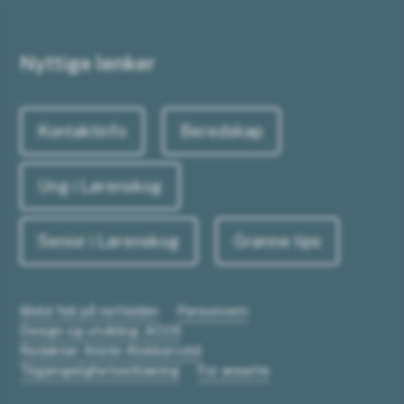
Nyttige lenker
Kontaktinfo
Beredskap
Ung i Lørenskog
Senior i Lørenskog
Grønne tips
Meld feil på nettsiden
Personvern
Design og utvikling: ACOS
Redaktør: Kristin Klokkervold
Tilgjengelighetserklæring
For ansatte