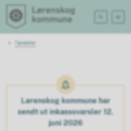
Lørenskog kommune
Du er her:
Tjenester
Lørenskog kommune har
sendt ut inkassovarsler 12.
juni 2026