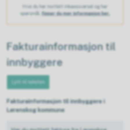
Hvis du har mottatt inkassovarsel og har
spørsmål,
finner du mer informasjon her.
Fakturainformasjon til
innbyggere
Lytt til teksten
Fakturainformasjon til innbyggere i
Lørenskog kommune
Har du mottatt faktura fra Lørenskog