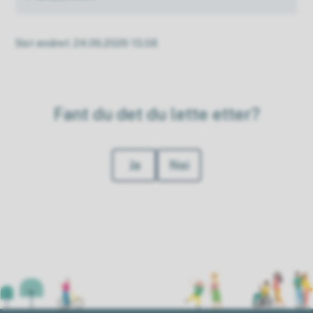
Sist endret
24.06.2026 13.08
Fant du det du lette etter?
Ja
Nei