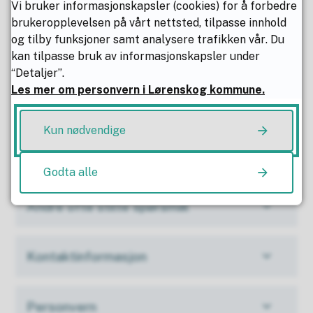
Vi bruker informasjonskapsler (cookies) for å forbedre
mottar faktura?
brukeropplevelsen på vårt nettsted, tilpasse innhold
og tilby funksjoner samt analysere trafikken vår. Du
kan tilpasse bruk av informasjonskapsler under
Har du mottatt purring /
“Detaljer”.
inkassovarsel?
Les mer om personvern i Lørenskog kommune.
Kun nødvendige
Ligningsoppgaven Pass og stell av
barn
Godta alle
Andre ofte stilte spørsmål
Kontaktinformasjon
Personvern