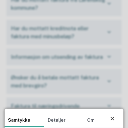
kommune?
Har du mottatt kreditnota eller
faktura med minusbeløp?
Informasjon om utsending av faktura
Ønsker du å betale mottatt faktura
med brevgiro?
Faktura til næringsdrivende
Samtykke
Detaljer
Om
Ønsker du å endre hvor ofte du