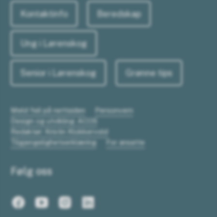
Kontaktinfo
Beredskap
Ung i Lørenskog
Senior i Lørenskog
Grønne tips
Meld feil på nettsiden
Personvern
Design og utvikling: ACOS
Redaktør: Kristin Klokkervold
Tilgjengelighetserklæring
For ansatte
Følg oss
Facebook
Youtube
Instagram
LinkedIn