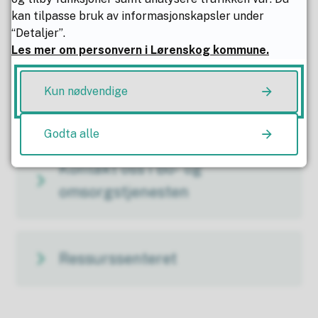
ROM - et møtested for læring og
kan tilpasse bruk av informasjonskapsler under
“Detaljer”.
utvikling
Les mer om personvern i Lørenskog kommune.
Nyttige tjenester og informasjon
Kun nødvendige
Godta alle
Kontakt oss i Bo- og
omsorgstjenesten
Ressurssenteret