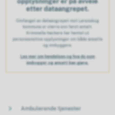
opplysninger er på avveie
etter dataangrepet.
Omfanget av dataangrepet mot Lørenskog
kommune er større enn først antatt.
Kriminelle hackere har hentet ut
personsensitive opplysninger om både ansatte
og innbyggere.
Les mer om hendelsen og hva du som
innbygger og ansatt kan gjøre.
Ambulerende tjenester