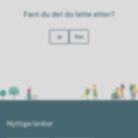
Fant du det du lette etter?
Ja
Nei
Nyttige lenker