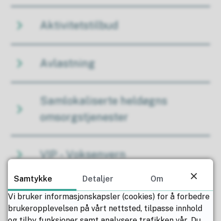
Aktivitetstilbud
Avlastning
Samlokaliserte heldøgns
omsorgstjenester
VIP - Voksenvern
Samtykke
Detaljer
Om
Hjemmeveiledning
Vi bruker informasjonskapsler (cookies) for å forbedre
brukeropplevelsen på vårt nettsted, tilpasse innhold
og tilby funksjoner samt analysere trafikken vår. Du