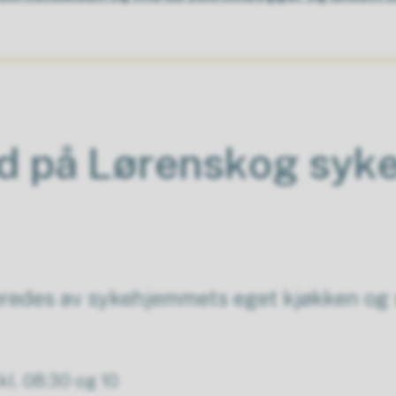
ud på Lørenskog syk
beredes av sykehjemmets eget kjøkken og 
l. 08:30 og 10