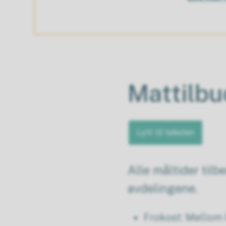
Mattilb
Lytt til teksten
Alle måltider til
avdelingene.
Frokost: Mellom k