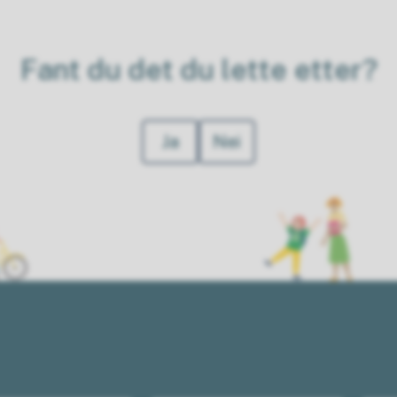
Fant du det du lette etter?
Ja
Nei