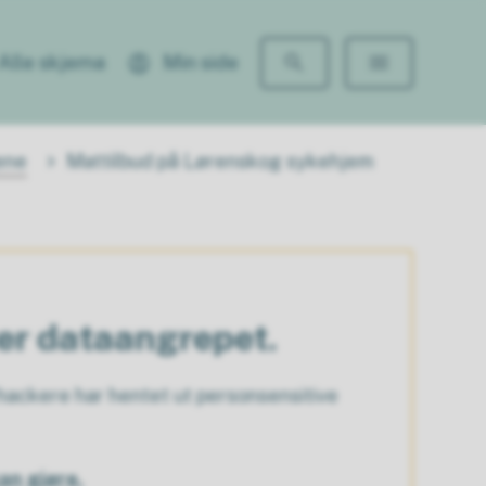
Alle skjema
Min side
ene
Mattilbud på Lørenskog sykehjem
ter dataangrepet.
ackere har hentet ut personsensitive
an gjøre.