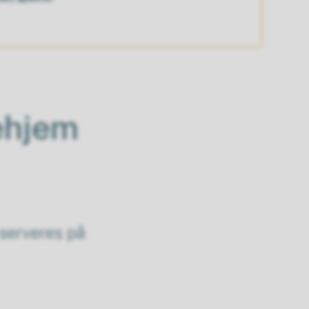
ehjem
serveres på