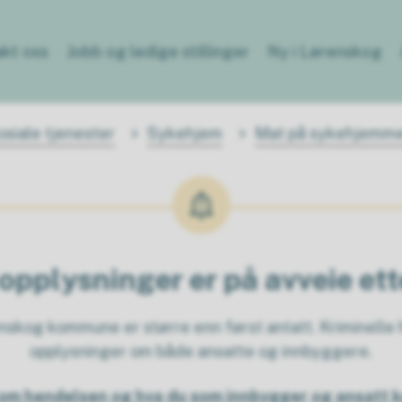
kt oss
Jobb og ledige stillinger
Ny i Lørenskog
siale tjenester
Sykehjem
Mat på sykehjemm
opplysninger er på avveie et
kog kommune er større enn først antatt. Kriminelle h
opplysninger om både ansatte og innbyggere.
om hendelsen og hva du som innbygger og ansatt k