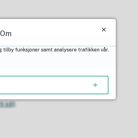
Om
g tilby funksjoner samt analysere trafikken vår.
ker dette
9 kB)
9 kB)
6 kB)