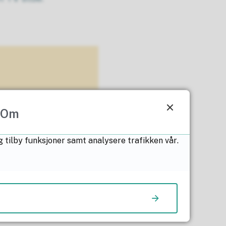
Om
g tilby funksjoner samt analysere trafikken vår.
nester fra Helse-,