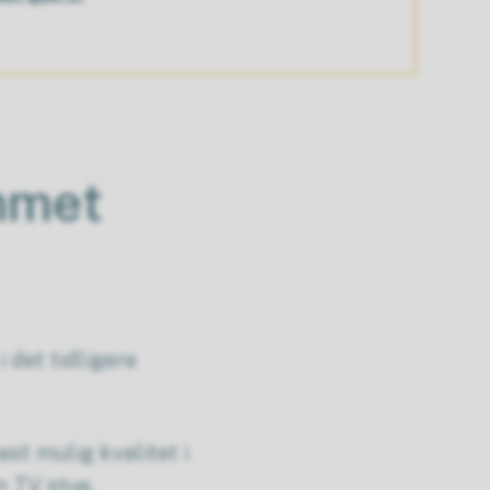
mmet
 det tidligere
est mulig kvalitet i
n TV stue.