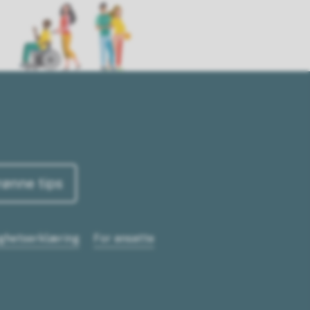
rønne tips
ighetserklæring
For ansatte