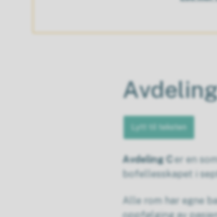
Avdelin
Lytt til teksten
Avdeling C
er en som
bofellesskapet i se
Alle rom har egne bad
oppfølging av pasien