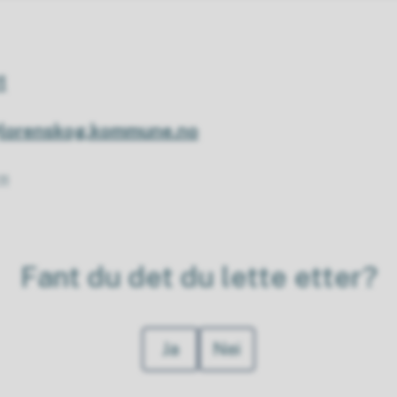
1
@lorenskog.kommune.no
11
Fant du det du lette etter?
Ja
Nei