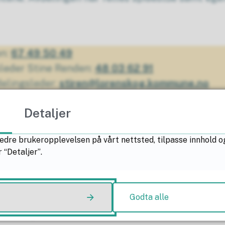
en:
67 49 50 49
sleder Stine Renden:
48 03 62 91
delingsleder:
stiren@lorenskog.kommune.no
Detaljer
jon
edre brukeropplevelsen på vårt nettsted, tilpasse innhold o
 “Detaljer”.
m tjenester eller behov for informasjon om tje
gstjenesten kan rettes til:
Godta alle
 mestringstjenesten
altning