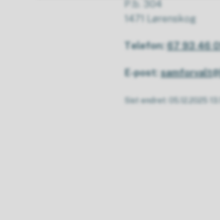
P.b. 304
1471 Lørenskog
Telefon:
67 93 46 0
E-post:
samforvalt
Sist endret
05.12.2025 13.