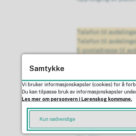
Telefon til avdeling
Telefon til avdeling
E-postadresse til av
Samtykke
Søknad og informas
Vi bruker informasjonskapsler (cookies) for å forb
Du kan tilpasse bruk av informasjonskapsler under
Søknad og spørsmål o
Les mer om personvern i Lørenskog kommune.
omsorgs-, og mestrin
Kun nødvendige
Helse-, omsorgs-, og
Samhandling og forv