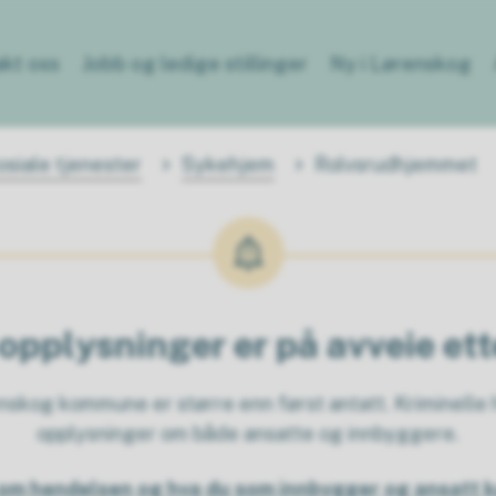
kt oss
Jobb og ledige stillinger
Ny i Lørenskog
siale tjenester
Sykehjem
Rolvsrudhjemmet
opplysninger er på avveie et
kog kommune er større enn først antatt. Kriminelle h
opplysninger om både ansatte og innbyggere.
om hendelsen og hva du som innbygger og ansatt k