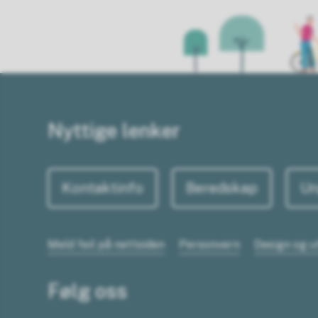
Nyttige lenker
Kontaktinfo
Beredskap
Un
Meld feil på nettsiden
Personvern
Design og u
Følg oss