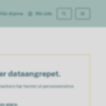
Alle skjema
Min side
ter dataangrepet.
ackere har hentet ut personsensitive
an gjøre.