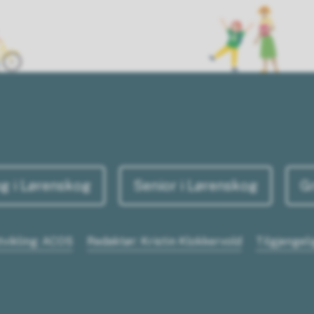
g i Lørenskog
Senior i Lørenskog
G
tvikling: ACOS
Redaktør: Kristin Klokkervold
Tilgjengel