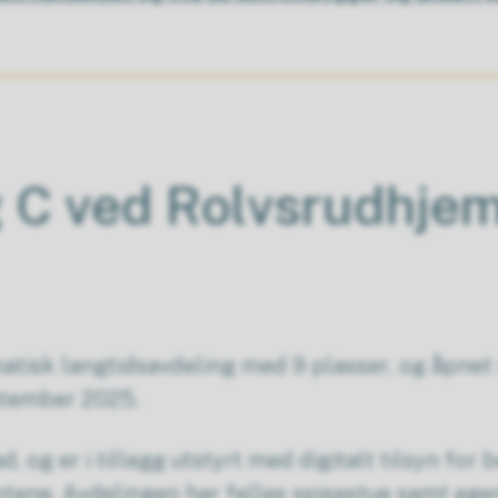
g C ved Rolvsrudhje
atisk langtidsavdeling med 9 plasser, og åpnet i
ptember 2025.
, og er i tillegg utstyrt med digitalt tilsyn for b
tene. Avdelingen har felles spisestue samt ege