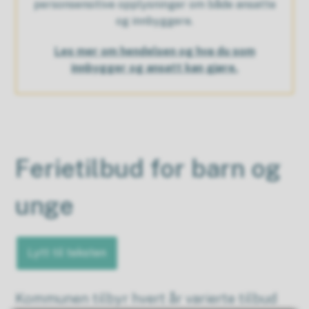
personsensitive opplysninger om både ansatte
og innbyggere.
Les mer om hendelsen og hva du som
innbygger og ansatt kan gjøre.
Ferietilbud for barn og
unge
Lytt til teksten
Kommunen tilbyr hvert år varierte tilbud