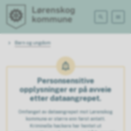
Lørenskog kommune
Du er her:
Barn og ungdom
Personsensitive
opplysninger er på avveie
etter dataangrepet.
Omfanget av dataangrepet mot Lørenskog
kommune er større enn først antatt.
Kriminelle hackere har hentet ut