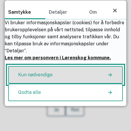
til barn og ungdom i skolens høst-, vinter-
Samtykke
Detaljer
Om
og sommerferie.
Vi bruker informasjonskapsler (cookies) for å forbedre
På denne siden vil sommerferieaktivitetene
brukeropplevelsen på vårt nettsted, tilpasse innhold
for 2026 publiseres.
og tilby funksjoner samt analysere trafikken vår. Du
kan tilpasse bruk av informasjonskapsler under
“Detaljer”.
Publisert av
Siri Adorsen
Les mer om personvern i Lørenskog kommune.
Sist endret
04.05.2026 16.43
Kun nødvendige
Fant du det du lette etter?
Godta alle
Ja
Nei