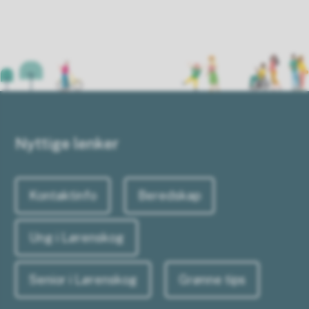
Nyttige lenker
Kontaktinfo
Beredskap
Ung i Lørenskog
Senior i Lørenskog
Grønne tips