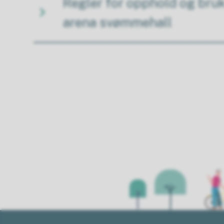
Regler for opphold og bruk
arena svømmehall