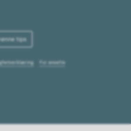
rønne tips
ighetserklæring
For ansatte