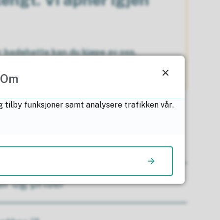
r badehette kan du kjøpe av oss.
Om
g tilby funksjoner samt analysere trafikken vår.
 spørsmål
r og priser