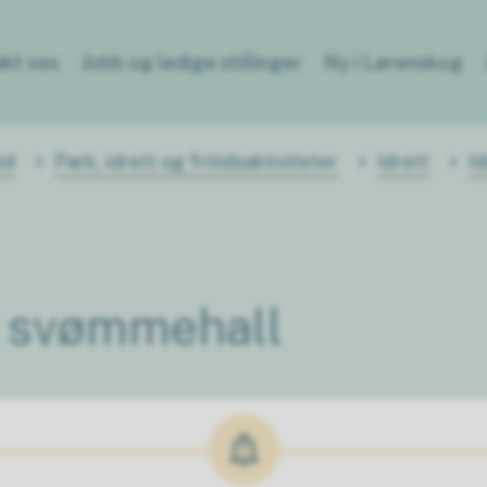
kt oss
Jobb og ledige stillinger
Ny i Lørenskog
id
Park, idrett og fritidsaktiviteter
Idrett
I
- svømmehall