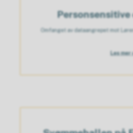
Personsensitive 
Omfanget av dataangrepet mot Lørens
Les mer 
Svømmehallen på Fj