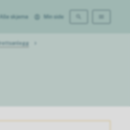
Alle skjema
Min side
drettsanlegg