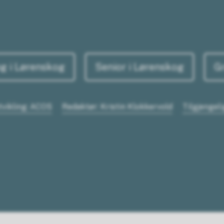
g i Lørenskog
Senior i Lørenskog
G
tvikling: ACOS
Redaktør: Kristin Klokkervold
Tilgjengel