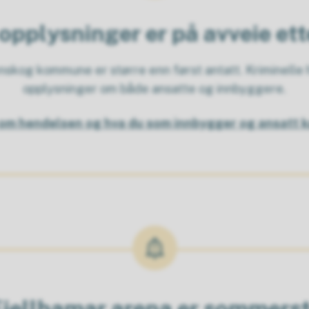
opplysninger er på avveie et
kog kommune er større enn først antatt. Kriminelle h
opplysninger om både ansatte og innbyggere.
om hendelsen og hva du som innbygger og ansatt k
ellhamar arena er sommerste