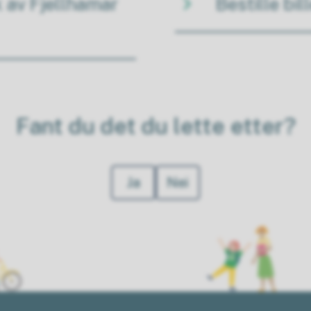
 av Fjellhamar
Bestille bil
Fant du det du lette etter?
Ja
Nei