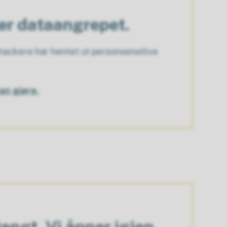
ter dataangrepet.
ackere har hentet ut personsensitive
an gjøre.
ngt. Vi åpner igjen