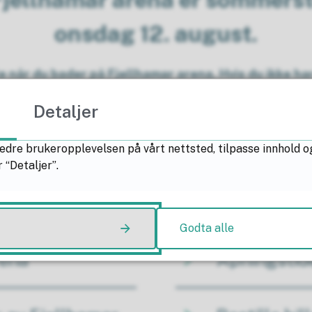
onsdag 12. august.
 når du bader på Fjellhamar arena. Hvis du ikke ha
Detaljer
edre brukeropplevelsen på vårt nettsted, tilpasse innhold o
 “Detaljer”.
llen
Ofte stilte
Godta alle
rena
Åpningstide