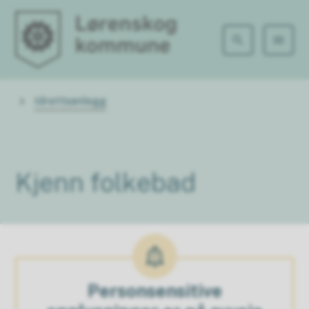
Lørenskog kommune
Du er her:
Idrettsanlegg
Kjenn folkebad
Personsensitive