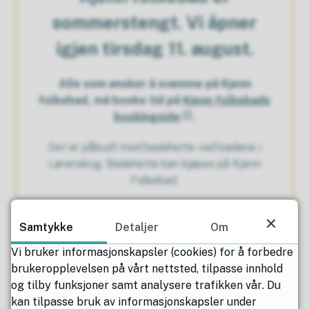
sommerstengt. Vi åpner
igjen tirsdag 11. august.
Alle som ønsker å svømme på Kjenn
folkebad, må booke tid på
Kjenn folkebads
bookingside
.
Det er påbudt med badehette ved badene i
Lørenskog. Badehette kan kjøpes på Kjenn
Folkebad.
Samtykke
Detaljer
Om
Vi bruker informasjonskapsler (cookies) for å forbedre
brukeropplevelsen på vårt nettsted, tilpasse innhold
Når har vi åpent, og hva koster
og tilby funksjoner samt analysere trafikken vår. Du
det?
kan tilpasse bruk av informasjonskapsler under