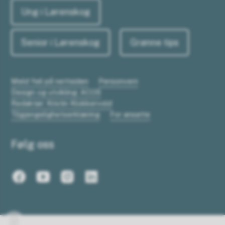
Ung i Lørenskog
Senior i Lørenskog
Grønne tips
Meld feil på nettsiden
Personvern
Design og utvikling: ACOS
Redaktør: Kristin Klokkervold
Tilgjengelighetserklæring
For ansatte
Følg oss
Facebook
Youtube
Instagram
LinkedIn