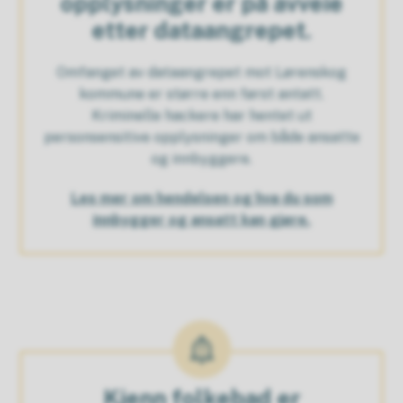
opplysninger er på avveie
etter dataangrepet.
Omfanget av dataangrepet mot Lørenskog
kommune er større enn først antatt.
Kriminelle hackere har hentet ut
personsensitive opplysninger om både ansatte
og innbyggere.
Les mer om hendelsen og hva du som
innbygger og ansatt kan gjøre.
Kjenn folkebad er