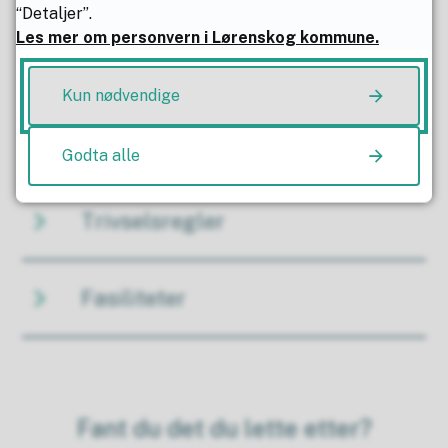
“Detaljer”.
Les mer om personvern i Lørenskog kommune.
Slik booker du tid
Kun nødvendige
Ofte stilte spørsmål
Godta alle
Trivselsregler
Fasiliteter
Fant du det du lette etter?