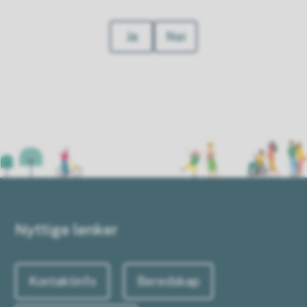
Ja
Nei
Nyttige lenker
Kontaktinfo
Beredskap