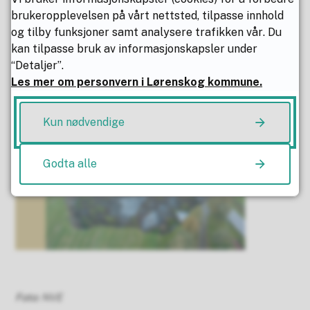
brukeropplevelsen på vårt nettsted, tilpasse innhold
og tilby funksjoner samt analysere trafikken vår. Du
kan tilpasse bruk av informasjonskapsler under
“Detaljer”.
Les mer om personvern i Lørenskog kommune.
Kun nødvendige
Godta alle
NVE