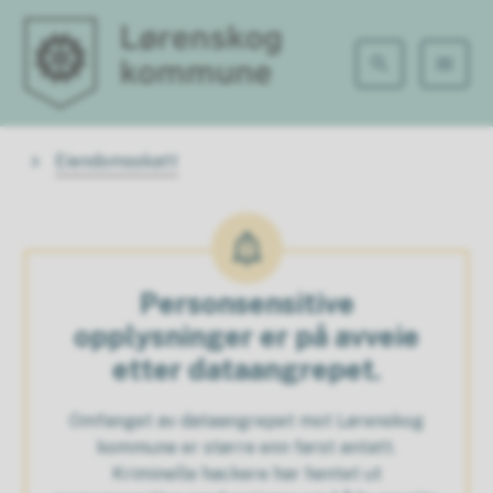
Lørenskog kommune
Du er her:
Eiendomsskatt
Personsensitive
opplysninger er på avveie
etter dataangrepet.
Omfanget av dataangrepet mot Lørenskog
kommune er større enn først antatt.
Kriminelle hackere har hentet ut