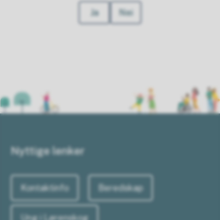
Ja
Nei
Nyttige lenker
Kontaktinfo
Beredskap
Ung i Lørenskog