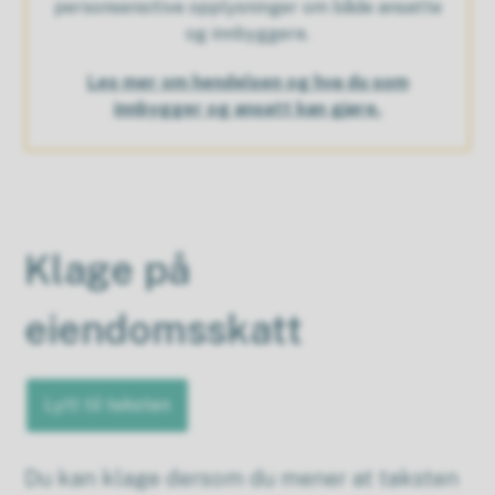
personsensitive opplysninger om både ansatte
og innbyggere.
Les mer om hendelsen og hva du som
innbygger og ansatt kan gjøre.
Klage på
eiendomsskatt
Lytt til teksten
Du kan klage dersom du mener at taksten