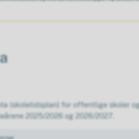
ta
uta (skoletidsplan) for offentlige skoler 
leårene 2025/2026 og 2026/2027.
2026