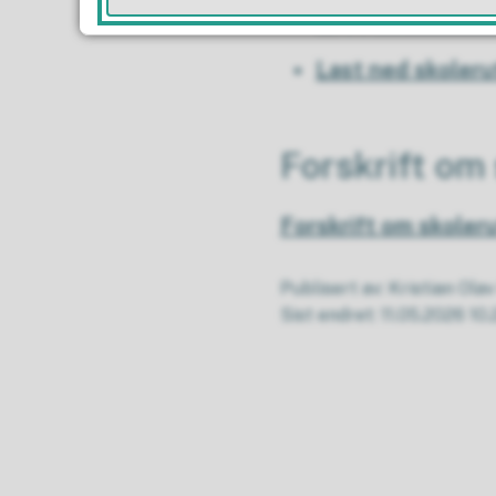
Legg til skoleru
Last ned skoleru
Forskrift om
Forskrift om skoler
Publisert av
Kristian Ola
Sist endret
11.05.2026 10.