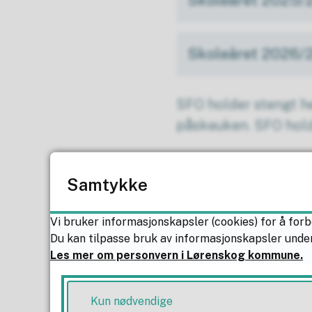
Skoleåret 2026/
SFO holder stengt hel
påskeuken. SFO holde
Her finner du en ov
Samtykke
Last ned elle
Vi bruker informasjonskapsler (cookies) for å forb
Du kan tilpasse bruk av informasjonskapsler under
Les mer om personvern i Lørenskog kommune.
Last ned skoler
Last ned skoler
Kun nødvendige