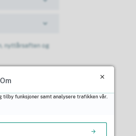
n, nyttårsaften og
ale barnehagene.
Om
en din
g tilby funksjoner samt analysere trafikken vår.