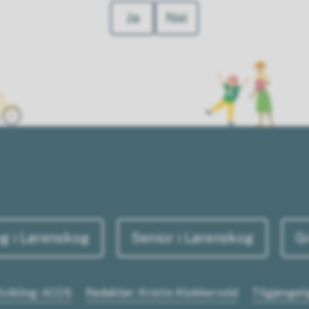
Ja
Nei
g i Lørenskog
Senior i Lørenskog
G
tvikling: ACOS
Redaktør: Kristin Klokkervold
Tilgjengel