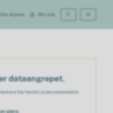
Alle skjema
Min side
ter dataangrepet.
ackere har hentet ut personsensitive
an gjøre.