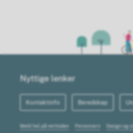
Nyttige lenker
Kontaktinfo
Beredskap
Un
Meld feil på nettsiden
Personvern
Design og u