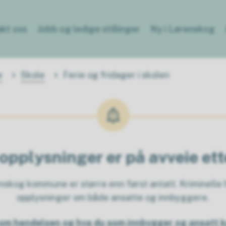
kt oss
Jobb og ledige stillinger
Ny i Lørenskog
e
Skole
Ferie og fridager i skolen
opplysninger er på avveie et
kog kommune er større enn først antatt. Kriminelle h
opplysninger om både ansatte og innbyggere.
om hendelsen og hva du som innbygger og ansatt k