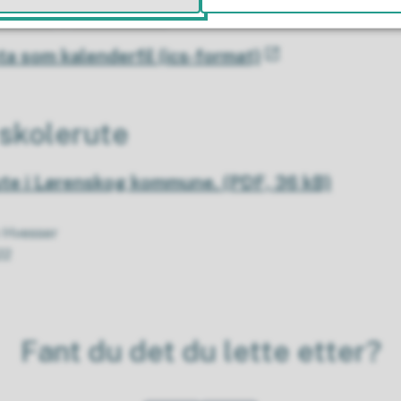
ta i Google Kalender
ta som kalenderfil (ics-format)
 skolerute
ute i Lørenskog kommune.
(PDF, 36 kB)
v Hvesser
22
Fant du det du lette etter?