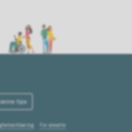
rønne tips
ighetserklæring
For ansatte