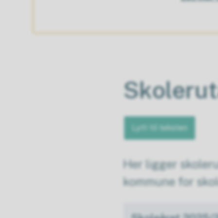
Skoleru
Lytt til teksten
Her ligger skoler
kommune for sko
Skoleåret 2025/