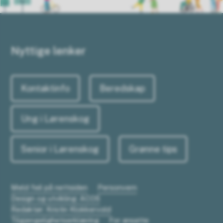
Nyttige lenker
Kontaktinfo
Beredskap
Ung i Lørenskog
Senior i Lørenskog
Grønne tips
Meld feil på nettsiden
Personvern
Design og utvikling: ACOS
Redaktør: Kristin Klokkervold
Tilgjengelighetserklæring
For ansatte