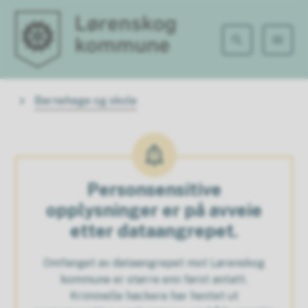
Lørenskog kommune
Du er her:
Barnehage og skole
Personsensitive
opplysninger er på avveie
etter dataangrepet.
Omfanget av dataangrepet mot Lørenskog
kommune er større enn først antatt.
Kriminelle hackere har hentet ut