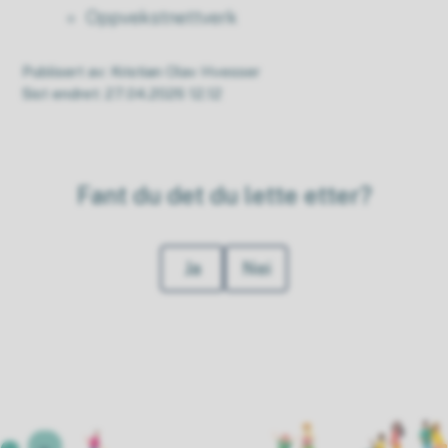
Oppvekstnettverk
Publisert av
Kristian Olav Hvesser
Sist endret
27.04.2026 12.12
Fant du det du lette etter?
Ja
Nei