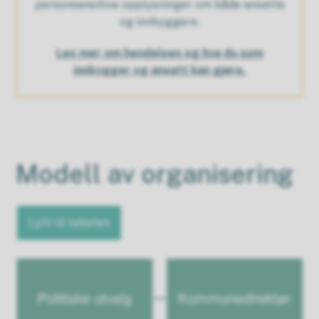
personsensitive opplysninger om både ansatte
og innbyggere.
Les mer om hendelsen og hva du som
innbygger og ansatt kan gjøre.
Modell av organisering
Lytt til teksten