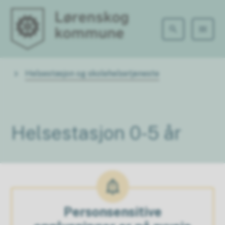
Lørenskog kommune
Du er her:
Helsestasjon og skolehelsetjeneste
Helsestasjon 0-5 år
Personsensitive