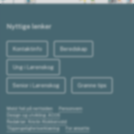
Nyttige lenker
Kontaktinfo
Beredskap
Ung i Lørenskog
Senior i Lørenskog
Grønne tips
Meld feil på nettsiden
Personvern
Design og utvikling: ACOS
Redaktør: Kristin Klokkervold
Tilgjengelighetserklæring
For ansatte