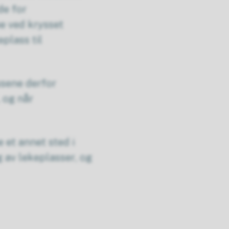
de for
e ved krysset
eplass til
ssene derfor
 og når
 et annet sted i
g av lekeplasser, og