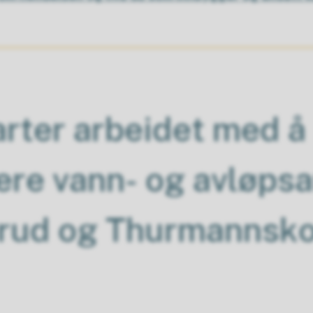
tarter arbeidet med å
tere vann- og avløps
erud og Thurmannsk