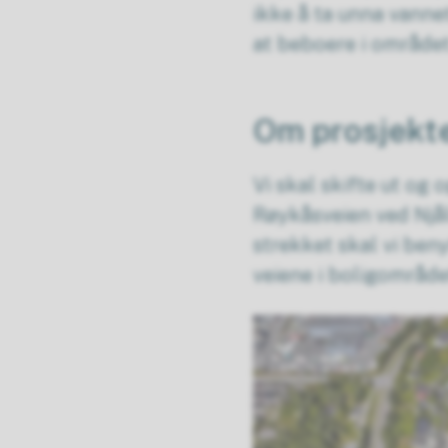
ikke å ta unna vannet
at beboere i området 
Om prosjek
Vi skal skifte ut o
Røykåsveien ved Njåls
strekket skal vi ben
veiene i boligområde