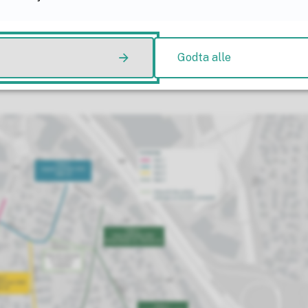
rter i april 2025 og pågår fram til høsten 2027,
faser. I kartet nedenfor ser du når vi planlegger
 hvordan prosjektet kan gjennomføres på en bes
Godta alle
 så faseplanen kan endre seg etter hvert som a