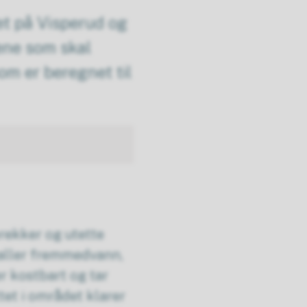
et på Visperud og
ene som skal
om er beregnet til
prekker og utette
kaller fremmedvann,
er kostbart og tar
et i området klarer