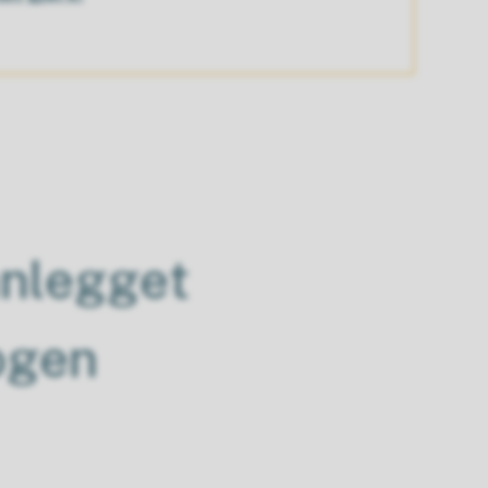
anlegget
ogen