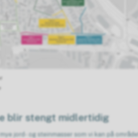
t
e
 blir stengt midlertidig
 mye jord- og steinmasser som vi kan på området