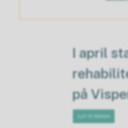
I april s
rehabili
på Visp
Lytt til teksten