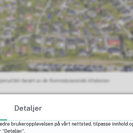
perud blir berørt av de flomreduserende tiltakenev
Detaljer
mdrift
edre brukeropplevelsen på vårt nettsted, tilpasse innhold o
 “Detaljer”.