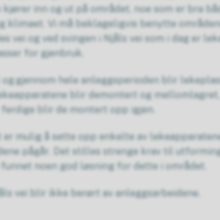
m kjører inn og ut på området, noe som er bra bå
g klimaet. Vi må beklageligvis benytte områden
s vei og ved svingen i Njåls vei som i dag er lek
sser for gjenbruk.
l og gjennom hele anleggsperioden blir lekepla
Lekeapparatene blir demontert og mellomlagret,
ferdige blir de montert opp igjen.
t er mulig å sette opp enkelte av lekeapparatene
ne pågår. Det stilles strenge krav til utformin
e funnet noen god løsning for dette i området.
ls vei blir ikke berørt av anleggsarbeidene.