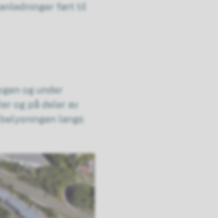
anledninger ført til
kogen og under
ter og på deler av
 belysningen langs