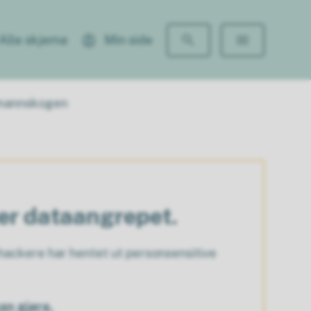
Alle skjema
Min side
urmannskogen
ter dataangrepet.
ackere har hentet ut personsensitive
an gjøre.