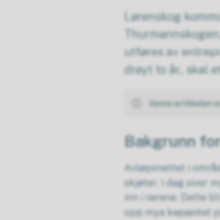
Lørenskog kommun
Thurmannskogen, o
utføres av entrep
drøyt to år, skal 
Denne artikkelen e
Bakgrunn fo
Avløpsnettet i områd
skjøter. I dag siver
inn i rørene. Dette b
opp mye kapasitet p