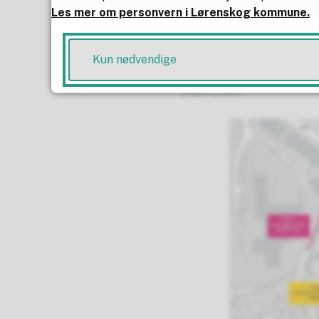
Anleggsarbeidene sta
Les mer om personvern i Lørenskog kommune.
gjennomføres i flere 
vurderer hele tiden
Kun nødvendige
effektivt som mulig,
framover.