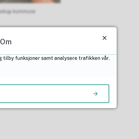
nskog kommune
 slipper at regnvann
Om
es det spørsmål og
g tilby funksjoner samt analysere trafikken vår.
n svarer på spørsmål
 på
nder: