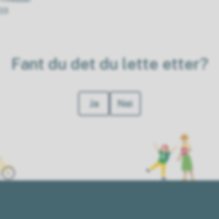
.03
Fant du det du lette etter?
Ja
Nei