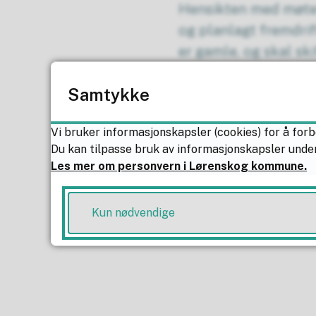
Hensikten med møten
og planlagt fremdrif
er gamle, og skal ski
strekninger legges s
Samtykke
overbelaster kloakk
dialog.
Vi bruker informasjonskapsler (cookies) for å forb
Du kan tilpasse bruk av informasjonskapsler under
Vi har ikke mulighet
Les mer om personvern i Lørenskog kommune.
generelt.
Om det er et tema el
Kun nødvendige
informasjonsmøtene,