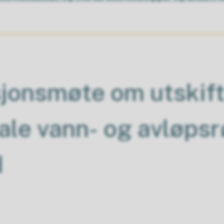
jonsmøte om utskift
e vann- og avløpsr
d