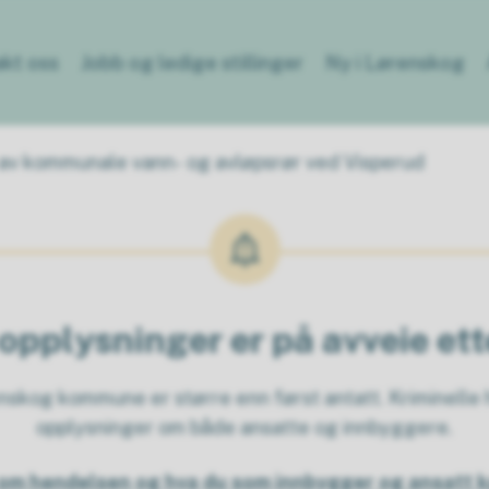
kt oss
Jobb og ledige stillinger
Ny i Lørenskog
 av kommunale vann- og avløpsrør ved Visperud
opplysninger er på avveie et
kog kommune er større enn først antatt. Kriminelle h
opplysninger om både ansatte og innbyggere.
om hendelsen og hva du som innbygger og ansatt k