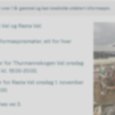
r over 1 år gammel og kan inneholde utdatert informasjon.
Vel og Rasta Vel:
informasjonsmøter, ett for hver
er for Thurmannskogen Vel onsdag
 kl. 18:00-20:00.
r for Rasta Vel onsdag 1. november
0:00.
nes vei 3.