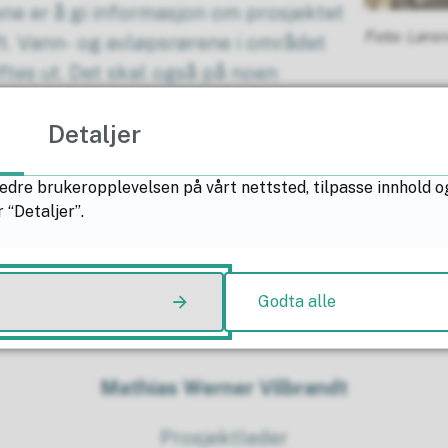
e er å gi informasjon om prosjektet
Løre
t. Vann- og avløpsrørene i området
ftes ut. Det skal også på noen
eparate rør for kloakk og overvann, slik at man
Detaljer
nettet. Etter gjennomgangen av prosjektet åpn
edre brukeropplevelsen på vårt nettsted, tilpasse innhold o
 “Detaljer”.
 til å konkludere i enkeltsaker under møtet, me
ler spørsmål du gjerne vil at vi skal gå gjennom
Godta alle
 kan du sende det til en av kontaktpersonene u
Mathias Werner Vilbrandt
Prosjektleder