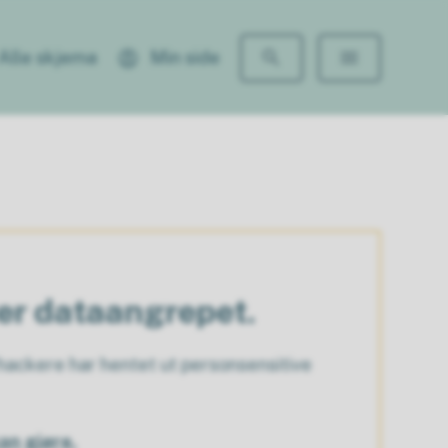
Alle skjema
Min side
ter dataangrepet.
ackere har hentet ut personsensitive
an gjøre.