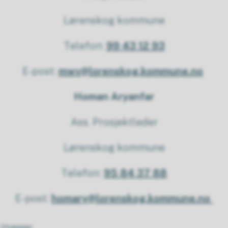
Lørenskog kommune
Telefon:
99 43 12 93
E-post:
mwv@lorenskog.kommune.no
Homan Aryanfar
Ass. Prosjektleder
Lørenskog kommune
Telefon:
95 84 37 88
E-post:
homary@lorenskog.kommune.no
v Hvesser