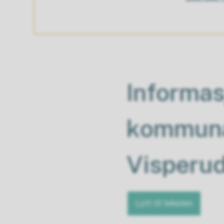
Informas
kommunal
Visperu
Lytt til teksten