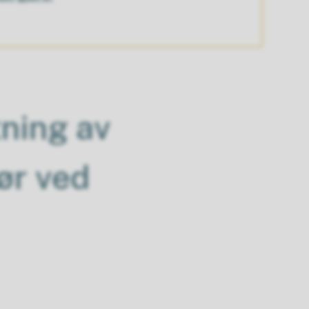
ning av
ør ved