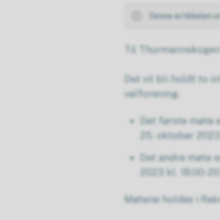
Denne artikkelen e
Til Thurmannskogen 
Det vil bli holdt to 
velforening.
Det første møte 
25. oktober 2023
Det andre møte e
2023 kl. 18:00-2
Møtene holdes i Rak