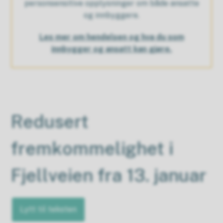
personsensitive opplysninger om både ansatte
og innbyggere.
Les mer om hendelsen og hva du som
innbygger og ansatt kan gjøre.
Redusert
fremkommelighet i
Fjellveien fra 13. januar
Lytt til teksten