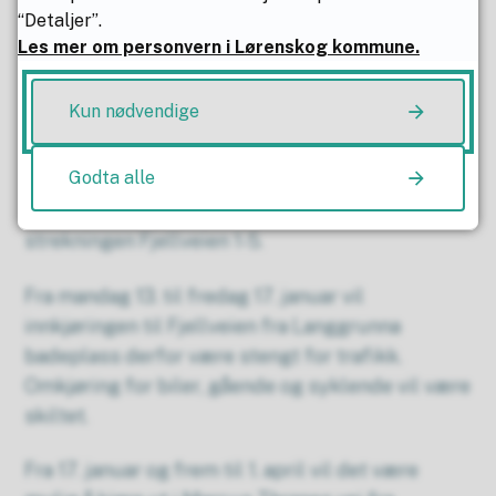
“Detaljer”.
Les mer om personvern i Lørenskog kommune.
Kun nødvendige
Kommunekart
Godta alle
For å skifte ut de kommunale rørene som ligger
under Fjellveien må vi grave opp veien på
strekningen Fjellveien 1-5.
Fra mandag 13. til fredag 17. januar vil
innkjøringen til Fjellveien fra Langgrunna
badeplass derfor være stengt for trafikk.
Omkjøring for biler, gående og syklende vil være
skiltet.
Fra 17. januar og frem til 1. april vil det være