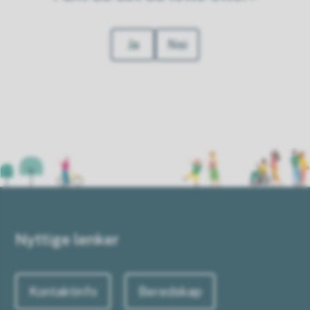
Ja
Nei
Nyttige lenker
Kontaktinfo
Beredskap