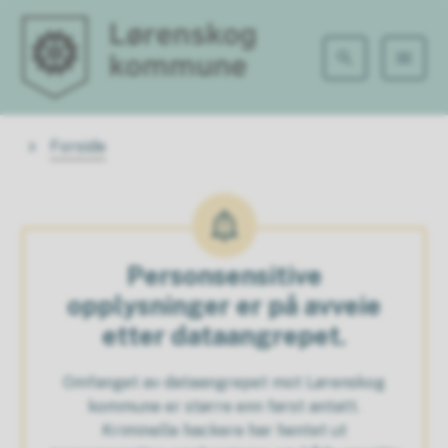
Lørenskog kommune
Du er her:
Forside
Personsensitive
opplysninger er på avveie
etter dataangrepet.
Omfanget av dataangrepet mot Lørenskog
kommune er større enn først antatt.
Kriminelle hackere har hentet ut