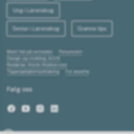
Ung i Lørenskog
Senior i Lørenskog
Grønne tips
Meld feil på nettsiden
Personvern
Design og utvikling: ACOS
Redaktør: Kristin Klokkervold
Tilgjengelighetserklæring
For ansatte
Følg oss
Facebook
Youtube
Instagram
LinkedIn