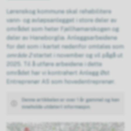
Lørenskog kommune skal rehabilitere
vann- og avløpsanlegget i store deler av
området som heter Fjellhamarskogen og
deler av Haneborglia. Anleggsarbeidene
for det som i kartet nedenfor omtales som
område 2
startet i november og vil pågå ut
2025. Til å utføre arbeidene i dette
området har vi kontrahert Anlegg Øst
Entreprenør AS som hovedentreprenør.
Denne artikkelen er over 1 år gammel og kan
inneholde utdatert informasjon.