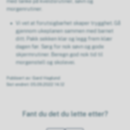
med tanke på kveldsrutiner, søvn og
morgenrutiner.
Vi vet at forutsigbarhet skaper trygghet. Gå
gjennom ukeplanen sammen med barnet
ditt. Pakk sekken klar og legg frem klær
dagen før. Sørg for nok søvn og gode
skjermrutiner. Beregn god nok tid til
morgenstell og skolevei.
Publisert av
Gard Haglund
Sist endret
05.09.2022 14.12
Fant du det du lette etter?