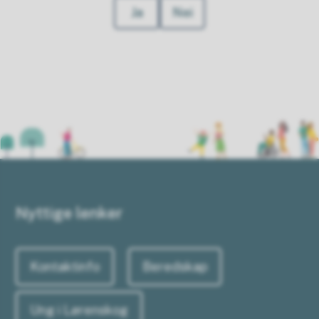
Ja
Nei
Nyttige lenker
Kontaktinfo
Beredskap
Ung i Lørenskog