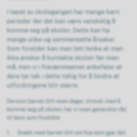
I løpet av skolegangen har mange barn
perioder der det kan være vanskelig å
komme seg på skolen. Dette kan ha
mange ulike og sammensatte årsaker.
Som forelder kan man lett tenke at man
ikke ønsker å kontakte skolen før man
må, men vi i fraværsteamet anbefaler at
dere tar tak i dette tidlig for å hindre at
utfordringene blir større.
Dersom barnet ditt noen dager strever med å
komme seg på skolen, har vi noen generelle råd
til dere som foreldre:
1. Snakk med barnet ditt om hva som gjør det