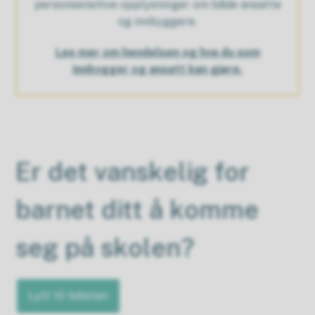
personsensitive opplysninger om både ansatte
og innbyggere.
Les mer om hendelsen og hva du som
innbygger og ansatt kan gjøre.
Er det vanskelig for
barnet ditt å komme
seg på skolen?
Lytt til teksten