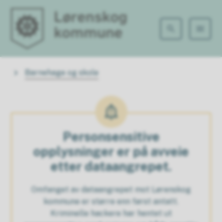
Lørenskog kommune
Du er her:
Barnehage og skole
Personsensitive
opplysninger er på avveie
etter dataangrepet.
Omfanget av dataangrepet mot Lørenskog
kommune er større enn først antatt.
Kriminelle hackere har hentet ut