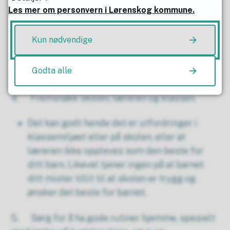
gå på skolen?
Les mer om personvern i Lørenskog kommune.
3. Vær tydelig med barnet ditt om
Kun nødvendige
forventningen om at hen skal være på skolen,
men at du som forelder vil hjelpe til å finne ut
Godta alle
hvordan det kan føles OK å være der.
4. Fremsnakk skolen, læreren og klassen.
Det kan godt hende det er utfordringer i
klassemiljøet eller på skolen, eller at
læreren ikke oppleves som den beste for
ditt barn. Likevel tjener ingen på at barnet
ditt mister tillit til at skolen er trygg og
ønsker det beste for barnet.
5. Sørg for å ha gode rutiner hjemme, spesielt