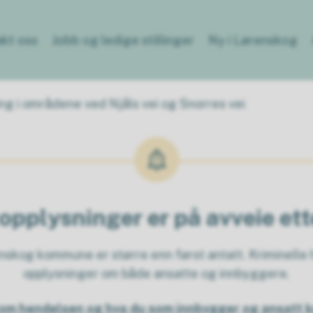
kt oss
Jobb og ledige stillinger
Ny i Lørenskog
ng i områdene ved Njåls vei og Snorres vei
opplysninger er på avveie et
kog kommune er større enn først antatt. Kriminelle h
opplysninger om både ansatte og innbyggere.
om hendelsen og hva du som innbygger og ansatt k