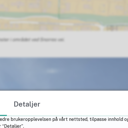
ster i området ved Snorres vei.
Detaljer
edre brukeropplevelsen på vårt nettsted, tilpasse innhold o
 “Detaljer”.