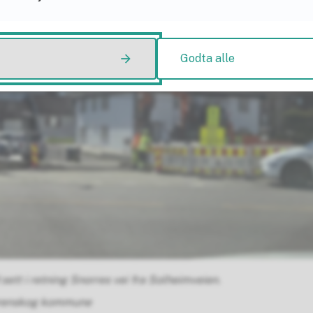
Godta alle
sett i retning Snorres vei fra Solheimveien.
ørenskog kommune