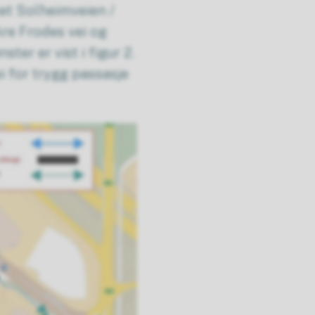
set Solheimveien /
Are Frodes vei og
ter er vist i figur 2.
 for trygg passasje