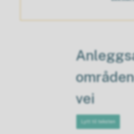
Anleggsa
områdene
vei
Lytt til teksten