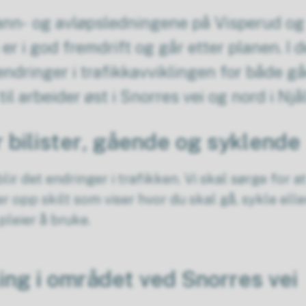
ann- og avløpsledningene på Visperud og
 i god fremdrift og går etter planen. I 
 endringer i trafikkavviklingen for både 
il arbeider øst i Snorres vei og nord i Njå
r bilister, gående og syklende
 blir det endringer i trafikken. Vi skal sørge for
er opp skilt som viser hvor du skal gå, sykle elle
pleier å bruke.
ling i området ved Snorres vei