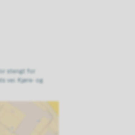
for stengt for
 vei. Kjøre- og