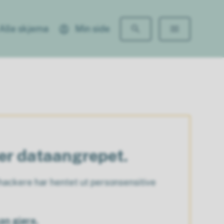
Alle skjema
Min side
ter dataangrepet.
ackere har hentet ut personsensitive
an gjøre.