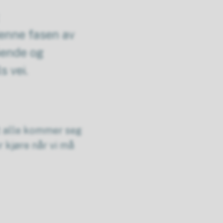
denne fasen av
gående og
ls vei.
 at alle kommer seg
r kjøre når vi må