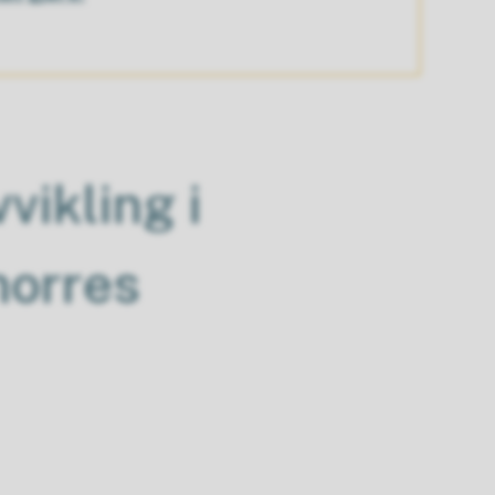
vikling i
norres