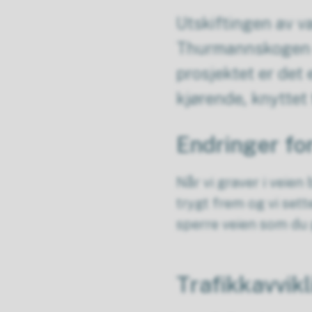
Utskiftingen av v
Thurmannskogen er
prosjektet er det
kjørende, knyttet t
Endringer fo
Når vi graver i veien
trygt frem og vi sett
sperre veien som du 
Trafikkavvik