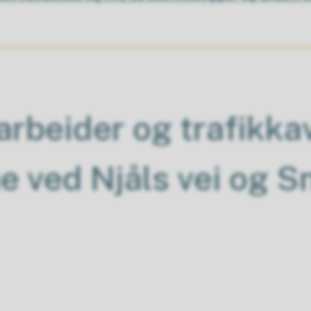
rbeider og trafikkav
 ved Njåls vei og S