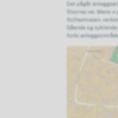
Det pågår anleggsarb
Snorres vei. Mens vi
Solheimveien, verken 
Gående og syklende 
forbi anleggsområdet