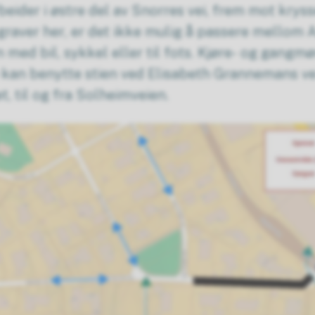
eider i østre del av Snorres vei, frem mot krys
 graver her, er det ikke mulig å passere mellom 
med bil, sykkel eller til fots. Kjøre- og gangmøns
kan benytte stien ved Elisabeth Grannemans vei
, til og fra Solheimveien.