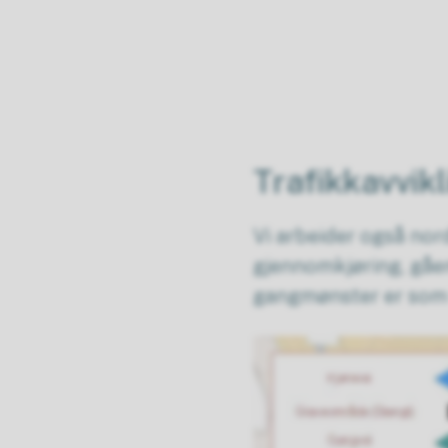
Trafikkavvikl
Vi arbeider også nord
gjennomkjøring, gåe
gangmønster er som vi