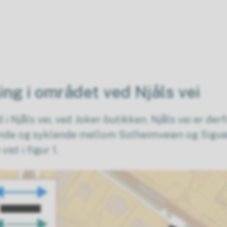
ing i området ved Njåls vei
 i Njåls vei, ved Joker-butikken. Njåls vei er der
nde og syklende mellom Solheimveien og Sigvats
st i figur 1.