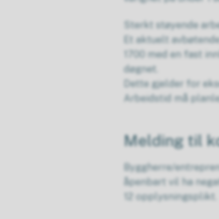
Sterkt støyende arbei
Et aktuelt avbøtende
1700 med en fast innl
døgnet.
Dette gjelder for ek
Arbeidstid må planl
Melding til
Byggherre/entrepren
åpenbart vil ha negat
12 opplysningsplikt.