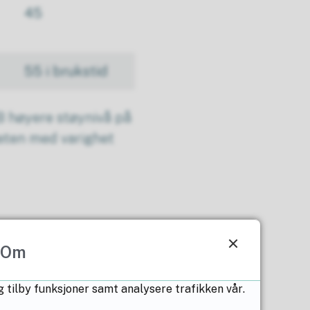
45
55 i brukstid
B høyere støynivå på
heten med varighet
Om
g tilby funksjoner samt analysere trafikken vår.
 spunting og