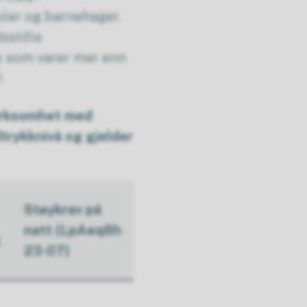
oler og barnehager.
sstille
y som varer mer enn
:
virksomhet med
dtrykknivå og gjelder
Støykrav på
natt (LpAeq8h
23-07)