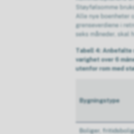
Støyfølsomme bruksfo
Alle nye boenheter 
grenseverdiene i ret
seks måneder, skal h
Tabell 4: Anbefalte
varighet over 6 måne
utenfor rom med st
Bygningstype
Boliger, fritidsbolig