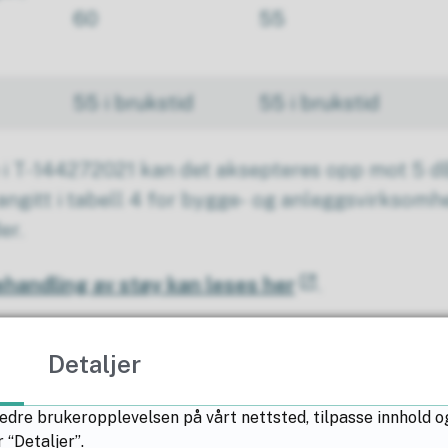
60
55
55 i brukstid
55 i brukstid
e i T-144272021 kan det aksepteres opp mot 5 d
angitt i tabell 4 for bygge- og anleggsvirksom
er.
ehandling av støy kan leses her
.
Detaljer
dag, kveld og natt
edre brukeropplevelsen på vårt nettsted, tilpasse innhold o
viteter som sprenging, boring, pigging, peling,
 “Detaljer”.