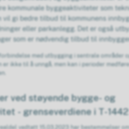
dre kommunale byggeaktiviteter som tekn
m vil gi bedre tilbud til kommunens innb
ninger eller parkanlegg. Det er også utb
ger som er nødvendig tilbud til innbygge
 forbindelse med utbygging i sentrale områder 
er ikke til å unngå, men kan i perioder medfør
n.
er ved støyende bygge- og
itet - grenseverdiene i T-1442
ldel vedtatt 15.03.2023 har bestemmelser om