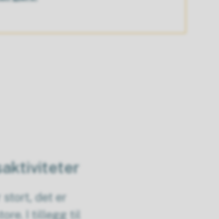
aktiviteter
stort, det er
e. I tillegg til