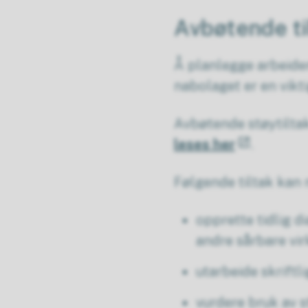
Avbøtende ti
Å planlegge arbeide
nabolaget er en vikt
Avbøtende støytiltak
leses her
.
Følgende tiltak kan 
opprette tidlig d
andre sårbare vi
utarbeide skrift
vurdere bruk av 