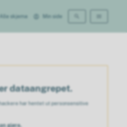
Alle skjema
Min side
ter dataangrepet.
ackere har hentet ut personsensitive
an gjøre.