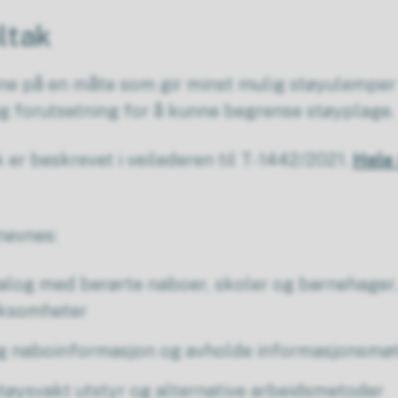
ltak
ne på en måte som gir minst mulig støyulemper 
ig forutsetning for å kunne begrense støyplage.
 er beskrevet i veilederen til T-1442/2021.
Hele 
nevnes:
ialog med berørte naboer, skoler og barnehager, 
rksomheter
lig naboinformasjon og avholde informasjonsmø
støysvakt utstyr og alternative arbeidsmetoder