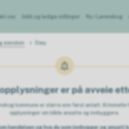
kt oss
Jobb og ledige stillinger
Ny i Lørenskog
og eiendom
Støy
opplysninger er på avveie et
kog kommune er større enn først antatt. Kriminelle h
opplysninger om både ansatte og innbyggere.
om hendelsen og hva du som innbygger og ansatt k