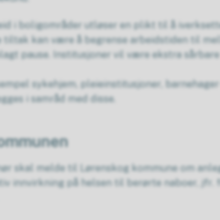
d i boligområder utløser en plikt til å iverksett
 tiltak kan være å begrense arbeidstiden til m
agt pause. Institusjoner vil være ekstra sårbare 
sempel sykehjem, pleieinstitusjoner, barnehager
egges i samråd med disse.
 kommunen
ør skal melde til Lørenskog kommune om anleg
iv innvirkning på helsen til berørte naboer, jfr.