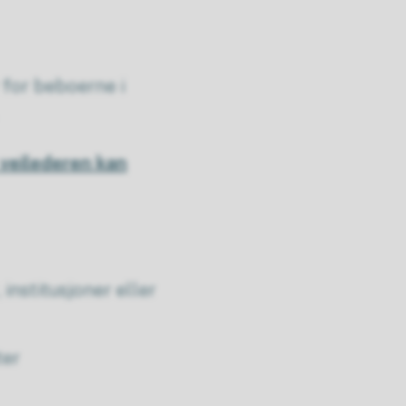
for beboerne i
veilederen kan
institusjoner eller
ter