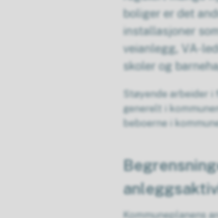
boliger er det an
installasjoner so
veianlegg, VA-led
skoler og barneha
Støyende arbeider i
generelt i kommunen 
beboerne i kommune
Begrensning
anleggsaktiv
Kommuneplanens area