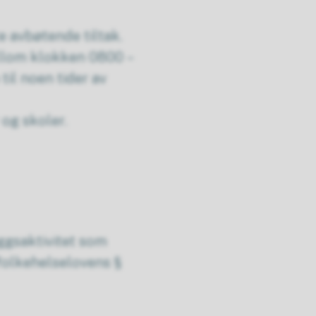
e avbøtende tiltak.
ellom klokken 0800 –
til noen tider av
 og skoler.
gsaktivitet som
 folkehelselovens §