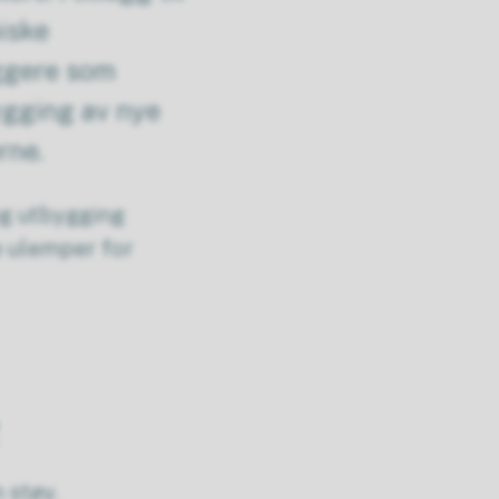
iske
yggere som
ygging av nye
rne.
og utbygging
e ulemper for
 støy.