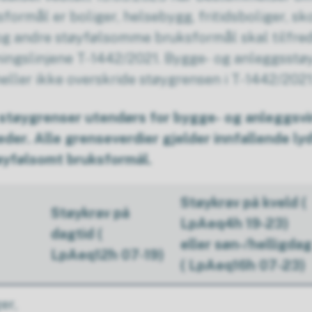
rmål er boliger, helsebygg, fritidsboliger, sk
og andre støyfølsomme bruksformål skal tilfred
ningslinjene T-1442/2021. Bygge- og anleggsstø
eller ikke overskride støygrensen i T-1442/2021
 støygrenser utendørs for bygge- og anleggs
der. Alle grenseverdier gjelder innfallende ly
øyfølsomt bruksformål.
Støykrav på kveld (
Støykrav på
LpAeq4h 19-23)
dagtid (
eller søn-/helligdag
LpAeq12h 07-19)
( LpAeq16h 07-23)
er,