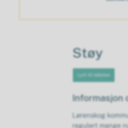
Støy
Lytt til teksten
​Informasjon
Lørenskog kommune 
regulert mange nye