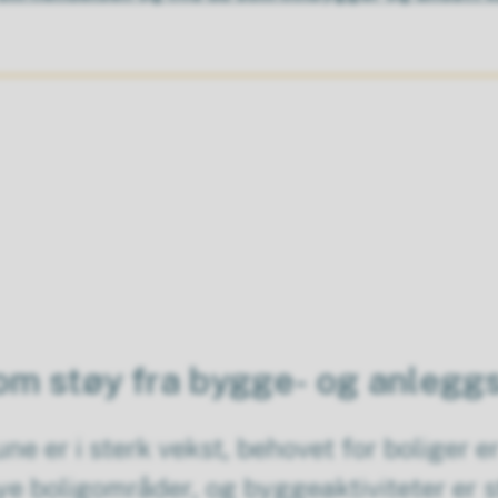
 om støy fra bygge- og anleggs
er i sterk vekst, behovet for boliger er 
 boligområder, og byggeaktiviteter er stor