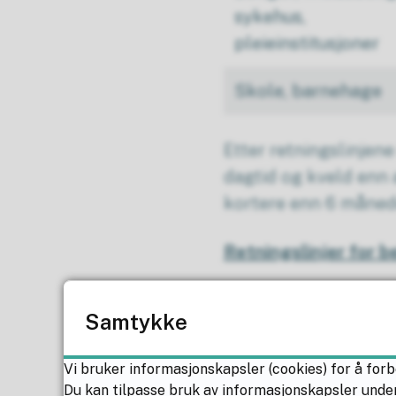
sykehus,
pleieinstitusjoner
Skole, barnehage
Etter retningslinjen
dagtid og kveld enn 
kortere enn 6 måned
Retningslinjer for b
Samtykke
Arbeider på 
Vi bruker informasjonskapsler (cookies) for å forb
Støyende anleggsakti
Du kan tilpasse bruk av informasjonskapsler under