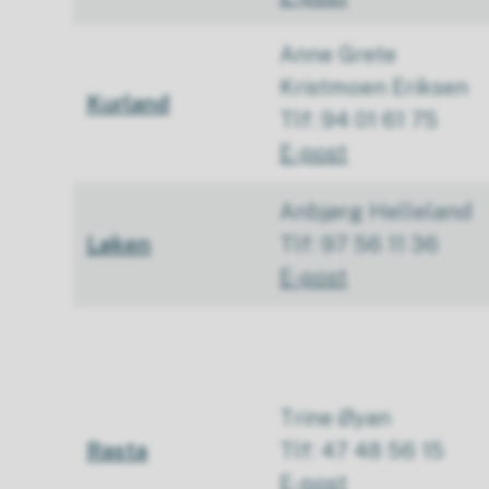
Anne Grete
Kristmoen Eriksen
Kurland
Tlf: 94 01 61 75
E-post
Anbjørg Helleland
Løken
Tlf: 97 56 11 36
E-post
Trine Øyan
Rasta
Tlf: 47 48 56 15
E-post