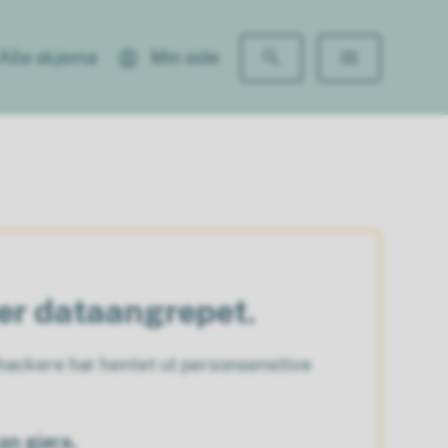
Alle skjema
Min side
ter dataangrepet.
ackere har hentet ut personsensitive
an gjøre.