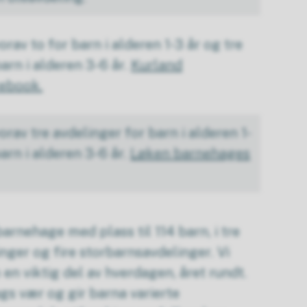
orav to for barn i alderen 1-3 år og tre
arn i alderen 3-6 år.
Kurland
ebook.
orav tre avdelinger for barn i alderen 1-
barn i alderen 3-6 år.
Løken barnehages
arnehage med plass til 114 barn, i tre
ger og fire storbarnsavdelinger. Vi
en viktig del av hverdagen, året rundt.
lags vær og gir barna varierte