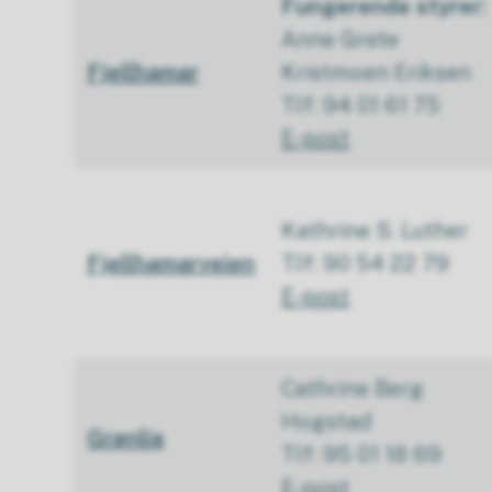
Fungerende styrer:
Anne Grete
Fjellhamar
Kristmoen Eriksen
Tlf: 94 01 61 75
E-post
Kathrine S. Luther
Fjellhamarveien
Tlf: 90 54 22 79
E-post
Cathrine Berg
Hogstad
Grønlia
Tlf: 95 01 18 69
E-post