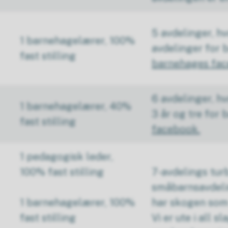
5 avdelinger, hv
1 barnehagelærer, 100%
avdelinger for b
fast stilling
barnehages fac
6 avdelinger, hv
1 barnehagelærer, 40%
3 år og tre for 
fast stilling
facebook.
1 pedagogisk leder,
100% fast stilling
7-avdelings turb
småbarnsavdelin
1 barnehagelærer, 100%
har skogen som 
fast stilling
Vi er ute i all s