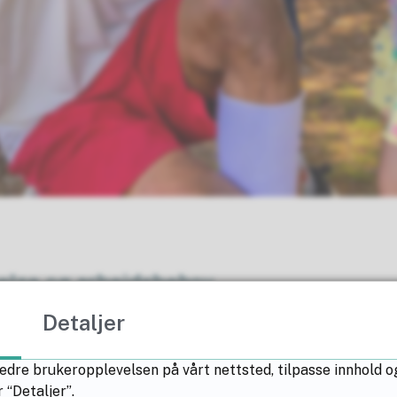
else og arbeidsbehov
rmasjon om stillingene og barnehagene. Hvis du 
Detaljer
l hjemmesiden deres.
edre brukeropplevelsen på vårt nettsted, tilpasse innhold o
n
Ledige stillinger
Hvem er vi?
 “Detaljer”.