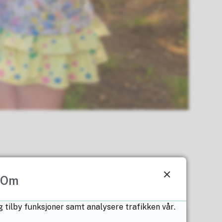
vil lese mer om den enkelte barnehagen,
Om
g tilby funksjoner samt analysere trafikken vår.