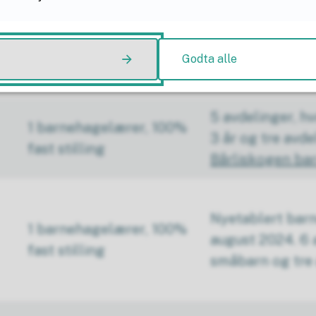
4 avdelinger hvo
1 barnehagelærer, 40%
avdelinger for 3
Godta alle
fast stilling
Benterud barne
5 avdelinger, hv
1 barnehagelærer, 100%
3 år og tre avde
fast stilling
Bårliskogen ba
Nyetablert barn
1 barnehagelærer, 100%
august 2024. 6 
fast stilling
småbarn og tre 