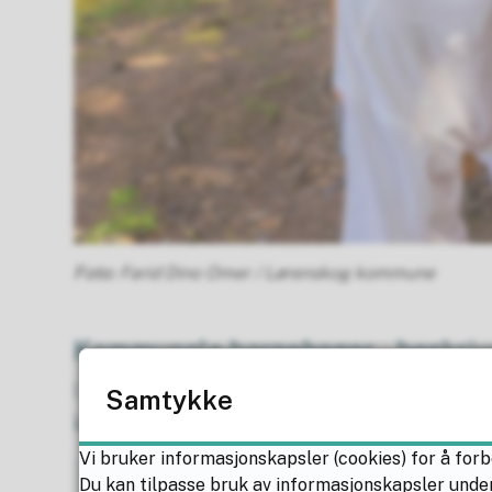
Farid Dino Omer / Lørenskog kommune
Kommunale barnehager - beskriv
I tabellen nedenfor finner du kort info
Samtykke
kan du klikke på navnet for å komme ti
Vi bruker informasjonskapsler (cookies) for å forb
Barnehage
Kontaktinformasjo
Du kan tilpasse bruk av informasjonskapsler under