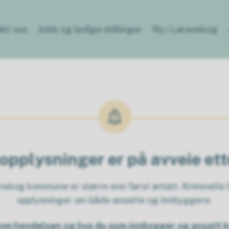
kt oss
Jobb og ledige stillinger
Ny i Lørenskog
opplysninger er på avveie et
kog kommune er større enn først antatt. Kriminelle h
opplysninger om både ansatte og innbyggere.
om hendelsen og hva du som innbygger og ansatt k