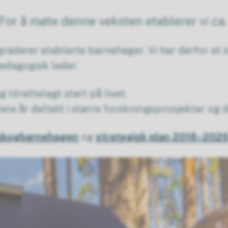
or å møte denne veksten etablerer vi ca.
raderer etablerte barnehager. Vi har derfor et s
edagogisk leder.
tilrettelagt start på livet.
e år deltatt i større forskningsprosjekter og de
enskogbarnehagen
og
strategisk plan 2018–202