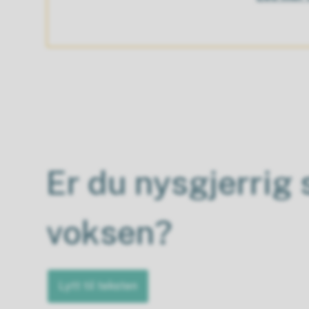
Er du nysgjerrig
voksen?
Lytt til teksten