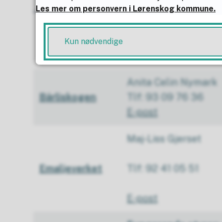
Les mer om personvern i Lørenskog kommune.
Hilde Hammer
Benterud
Tlf: 46 81 12 12
Kun nødvendige
E-post
Anita Celin Nymark
Bårliskogen
Tlf: 93 09 76 36
E-post
Maj-Liss Gjerset
Emaljeverket
Tlf: 92 41 05 51
E-post