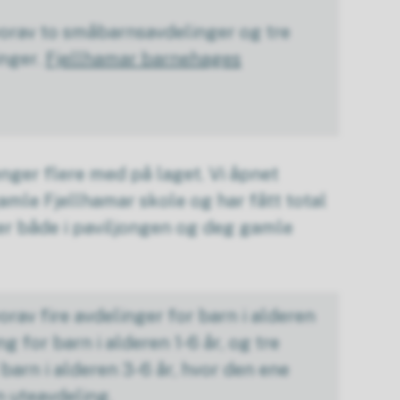
vorav to småbarnsavdelinger og tre
inger.
Fjellhamar barnehages
enger flere med på laget. Vi åpnet
amle Fjellhamar skole og har fått total
er både i paviljongen og deg gamle
orav fire avdelinger for barn i alderen
ng for barn i alderen 1-6 år, og tre
barn i alderen 3-6 år, hvor den ene
n uteavdeling.