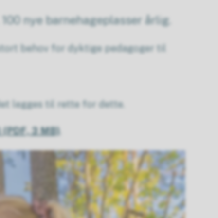
 100 nye barnehageplasser årlig.
tort behov for dyktige pedagoger til
t legges til rette for dette.
6
(PDF, 3 MB)
.