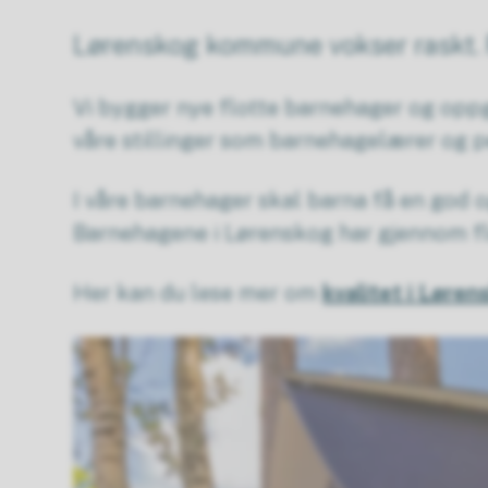
Lørenskog kommune vokser raskt. F
Vi bygger nye flotte barnehager og oppg
våre stillinger som barnehagelærer og p
I våre barnehager skal barna få en god og 
Barnehagene i Lørenskog har gjennom fler
Her kan du lese mer om
kvalitet i Lør