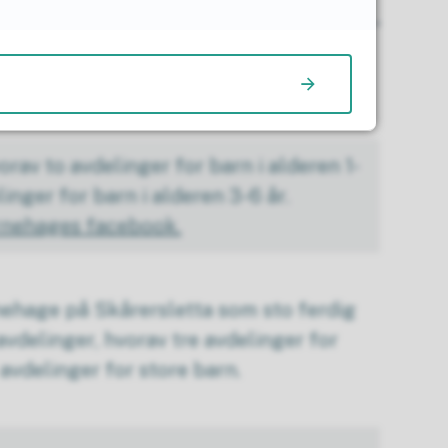
rav to avdelinger for 1-2 år, og to
-6 år.
hages facebook
orav to avdelinger for barn i alderen 1-
linger for barn i alderen 3-6 år.
rnehages facebook.
ehage på Skårersletta som sto ferdig
avdelinger, hvorav tre avdelinger for
avdelinger for store barn.