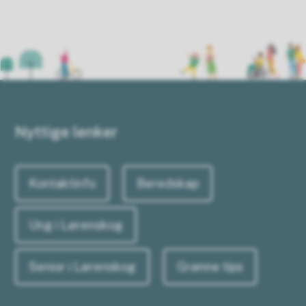
Nyttige lenker
Kontaktinfo
Beredskap
Ung i Lørenskog
Senior i Lørenskog
Grønne tips