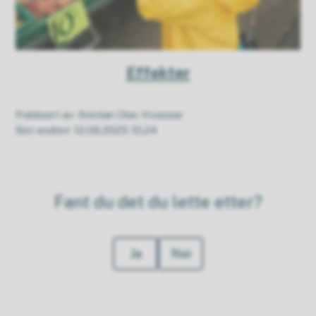
Effekter
Publisert av
Kristian Olav Hvesser
Sist endret
12.08.2025 10.24
Fant du det du lette etter?
Ja
Nei