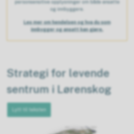
personsensitive opplysninger om både ansatte
og innbyggere.
Les mer om hendelsen og hva du som
innbygger og ansatt kan gjøre.
Strategi for levende
sentrum i Lørenskog
Lytt til teksten