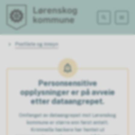
Lørenskog kommune
Du er her:
Postliste og innsyn
Personsensitive
opplysninger er på avveie
etter dataangrepet.
Omfanget av dataangrepet mot Lørenskog
kommune er større enn først antatt.
Kriminelle hackere har hentet ut