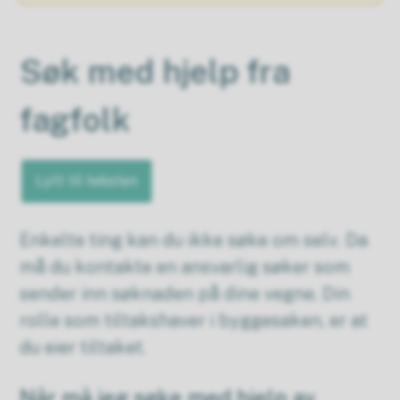
Søk med hjelp fra
fagfolk
Lytt til teksten
Enkelte ting kan du ikke søke om selv. Da
må du kontakte en ansvarlig søker som
sender inn søknaden på dine vegne. Din
rolle som tiltakshaver i byggesaken, er at
du eier tiltaket.
Når må jeg søke med hjelp av