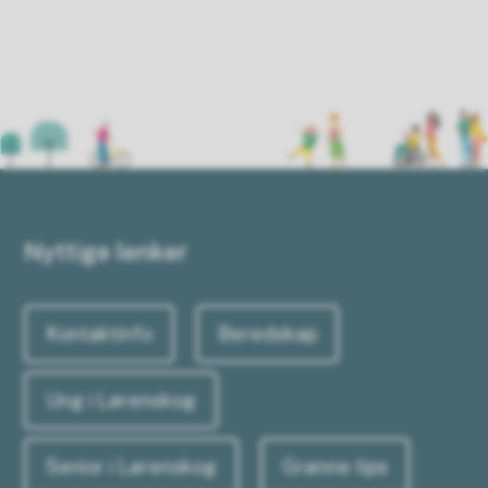
Nyttige lenker
Kontaktinfo
Beredskap
Ung i Lørenskog
Senior i Lørenskog
Grønne tips