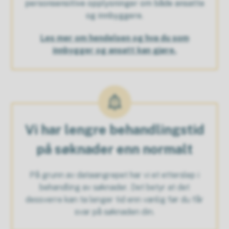
personsensitive opplysninger om både ansatte
og innbyggere.
Les mer om hendelsen og hva du som
innbygger og ansatt kan gjøre.
Vi har lengre behandlingstid
på søknader enn normalt
På grunn av dataangrepet har vi et etterslep i
behandling av søknader. Det betyr at det
dessverre kan ta lenger tid enn vanlig før du får
svar på søknaden din.