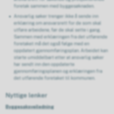
foretak sammen med byggesøknaden.
Ansvarlig søker trenger ikke å sende inn
erklæring om ansvarsrett for de som skal
utføre arbeidene, før de skal sette i gang.
Sammen med erklæringen fra det utførende
foretaket må det også følge med en
oppdatert gjennomføringsplan. Arbeidet kan
starte umiddelbart etter at ansvarlig søker
har sendt inn den oppdaterte
gjennomføringsplanen og erklæringen fra
det utførende foretaket til kommunen.
Nyttige lenker
Byggesaksveiledning