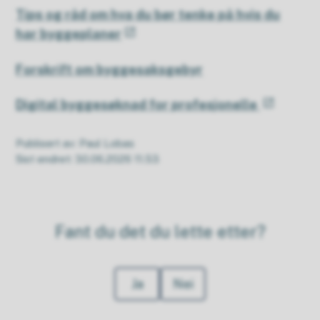
Tips og råd om hva du bør tenke på hvis du
har byggeplaner
Forskrift om byggesaksgebyr
Digital byggesøknad for profesjonelle
Publisert av
Paul Lobas
Sist endret
30.06.2026 11.53
Fant du det du lette etter?
Ja
Nei