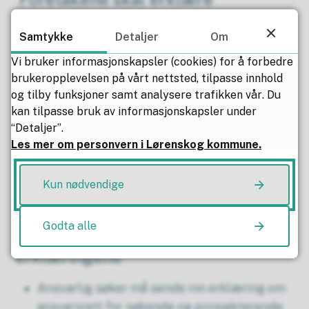
ansvarsrett
Samtykke
Detaljer
Om
Foretak som skal ha en ansvarlig rolle i en
Vi bruker informasjonskapsler (cookies) for å forbedre
byggesak, det vil si som søker, prosjekterende,
brukeropplevelsen på vårt nettsted, tilpasse innhold
utførende eller kontrollerende, må erklære
og tilby funksjoner samt analysere trafikken vår. Du
ansvarsrett. En erklæring om ansvarsrett
kan tilpasse bruk av informasjonskapsler under
“Detaljer”.
bekrefter for kommunen at foretaket påtar seg
Les mer om personvern i Lørenskog kommune.
det juridiske og offentligrettslige ansvaret for
søknaden, og at de har den nødvendige faglige
Kun nødvendige
kompetansen som loven krever.
Godta alle
Ansvarlig søker må sende inn
erklæringene
Ansvarlig søker må sende inn erklæring om
ansvarsrett for søkende og prosjekterende