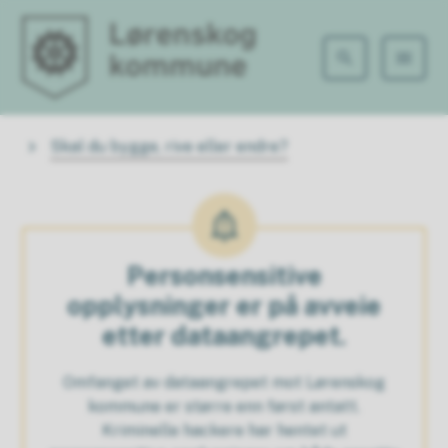
Lørenskog kommune
Du er her:
Skal du bygge, rive eller endre?
Personsensitive
opplysninger er på avveie
etter dataangrepet.
Omfanget av dataangrepet mot Lørenskog
kommune er større enn først antatt.
Kriminelle hackere har hentet ut