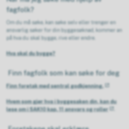
fagfolk?
Om du må søke, kan søke selv eller trenger en
ansvarlig søker for din byggesøknad, kommer an
på hva du skal bygge, rive eller endre.
Hva skal du bygge?
Finn fagfolk som kan søke for deg
Finn foretak med sentral godkjenning.
Hvem som gjør hva i byggesaken din, kan du
lese om i SAK10 kap. 11 ansvars og roller
.
Foretakene skal erklære