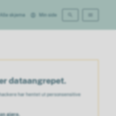
Alle skjema
Min side
ter dataangrepet.
ackere har hentet ut personsensitive
an gjøre.