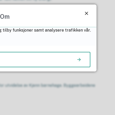
Om
g
 februar og det blir deretter lagt ut på høring
g tilby funksjoner samt analysere trafikken vår.
 fått nye naboer. Lørenskog Bygdemuseum ønsker å
or utvidelse av Kjenn barnehage. Byggearbeidene