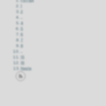
Forrige
1
2
...
4
5
6
7
8
...
15
16
Neste
Abonner på RSS