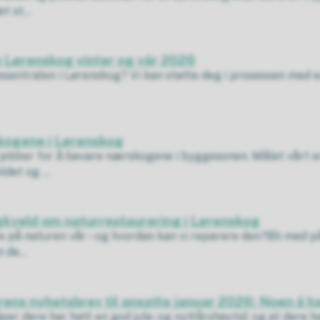
 st...
n Lørenskog vinter og vår 2026
ivssentralen i Lørenskog? Vi kan støtte deg i prosessen med e
kogene i Lørenskog
obber for å bevare nærskogene i byggesonen. Målet vårt e
det og ...
gkveld om naturrestaurering i Lørenskog
e på naturen vår – og hvordan kan vi reparere den?Bli med p
de...
ns nyhetsbrev til ansatte januar 2026: Noen å h
er dere har hatt en god jule- og nyttårshøytid, og at dere har