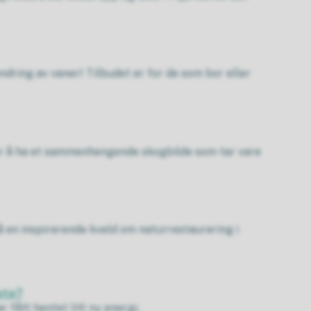
ndring av vaner! Tilbudet er for de som bor eller
r å ha et sammenhengende skogbilde som tar vare
å en inspirerende kveld om naturrestaurering i
ate?
 fått hentet litt ny energi.