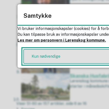
Samtykke
Forslag til kommu
Kommuneplanens areal
Vi bruker informasjonskapsler (cookies) for å forb
og offentlig ettersyn
Du kan tilpasse bruk av informasjonskapsler under
Les mer om personvern i Lørenskog kommune.
Bli kjent med nab
I Lørenskog sentrum h
Kun nødvendige
være en grønn møtepl
Skanska Husfabri
Lørenskog kommune si
starter i månedsskifte
Viser
51-60
av
157
artikler,
side
6
av
16