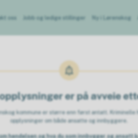
kt oss
Jobb og ledige stillinger
Ny i Lørenskog
opplysninger er på avveie et
kog kommune er større enn først antatt. Kriminelle h
opplysninger om både ansatte og innbyggere.
om hendelsen og hva du som innbygger og ansatt k