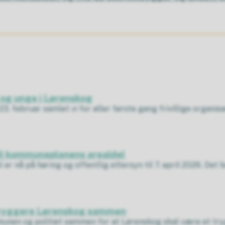
og unge i Lørenskog
23. februar samlet vi for aller første gang frivillige organ
til kommuneplanens arealdel
l er nå på høring og offentlig ettersyn til 7. april 2026. Det
t tryggere Lørenskog sammen
nen og politiet sammen for at Lørenskog skal være et trygt