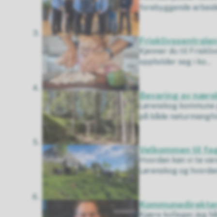
forebyggende arbeidet
Frisklivssentrale
Kjenner du til Friskl
oppholder seg i ko...
Bevaring av nærs
Lørenskog kommune j
på både naturmangfol
Velkommen til fa
Hvordan kan vi ta var
Lørenskog og hvordan 
Kommunedirektøre
Kjære kolleger,Jeg håp