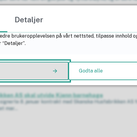
Detaljer
neplanens arealdel er klart for politisk behandlin
del skal fornyes. Kommunestyret skal behandle forslaget 11.
edre brukeropplevelsen på vårt nettsted, tilpasse innhold o
.
 “Detaljer”.
oene dine på Skårer gård
ar mange flyttet inn i nye leiligheter de siste årene – og
Godta alle
as...
kken AS skal utvide Kjenn barnehage
gnerte 8. januar kontrakt med Skanska Husfabrikken AS f
t mar...