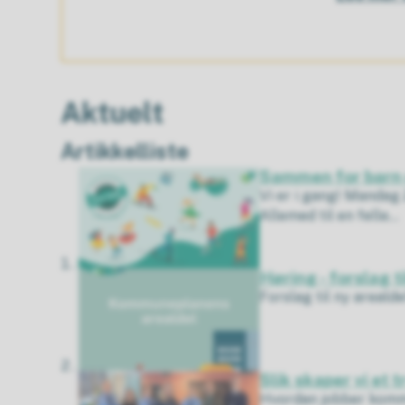
Aktuelt
Artikkelliste
Sammen for barn 
Vi er i gang! Mandag 
Allemed til en felle...
Høring - forslag 
Forslag til ny arealde
Slik skaper vi e
Hvordan jobber kommu