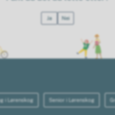
Ja
Nei
g i Lørenskog
Senior i Lørenskog
G