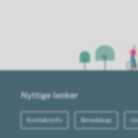
Nyttige lenker
Kontaktinfo
Beredskap
Un