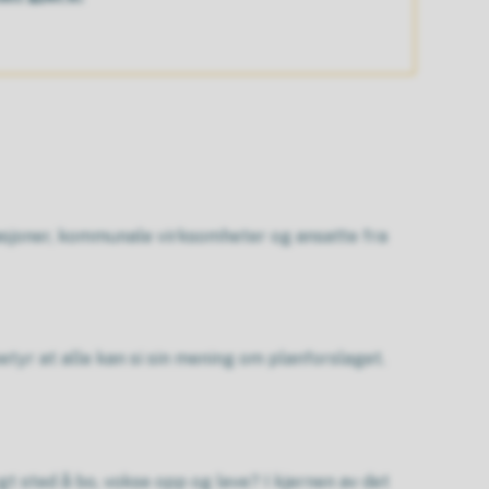
isasjoner, kommunale virksomheter og ansatte fra
 betyr at alle kan si sin mening om planforslaget.
 sted å bo, vokse opp og leve? I kjernen av det