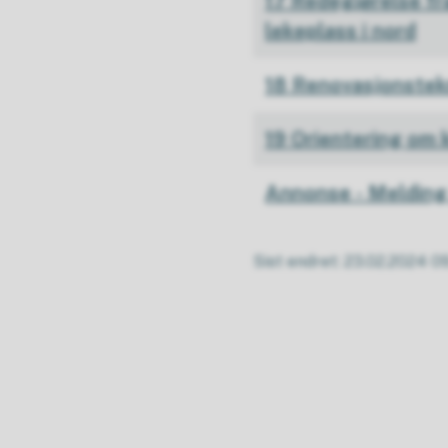
17 Redegjørelse fr
lekeplass i nord
18 Renovasjonstek
19 Orientering om
Annonse - Melding
Sist endret
23.02.2024 0