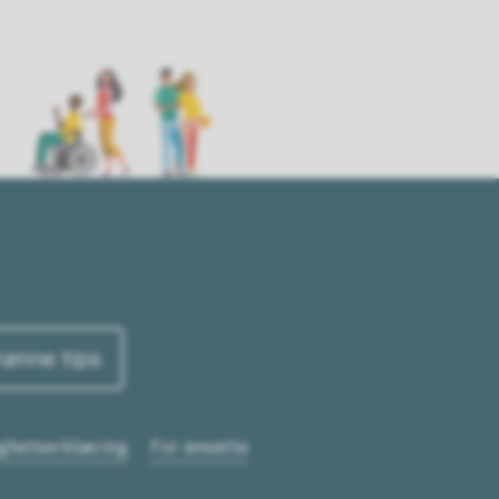
rønne tips
ighetserklæring
For ansatte