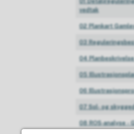
01 Detaljregulerin
vedtak
02 Plankart Gamle
03 Reguleringsbe
04 Planbeskrivels
05 Illustrasjonspl
06 Illustrasjonspr
07 Sol- og skygge
08 ROS-analyse - 