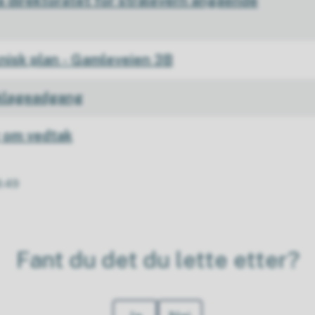
a direktoratet for strålevern angående
nisk plan - Gamleveien 3B
 klageadgang
 om vedtak
9.49
Fant du det du lette etter?