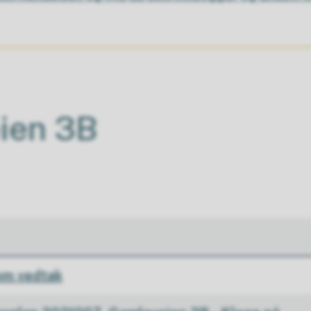
ien 3B
om vedtak