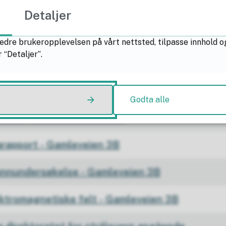
Gamleveien 3B
Detaljer
 - Gamleveien 3B
edre brukeropplevelsen på vårt nettsted, tilpasse innhold o
 “Detaljer”.
 Gamleveien 3B
art - Gamleveien 3B
Godta alle
rderinger - Gamleveien 3B
arapport - Gamleveien 3B
runnundersøkelse - Gamleveien 3B
ktromagnetiske felt - Gamleveien 3B