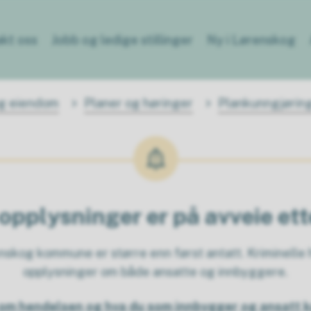
kt oss
Jobb og ledige stillinger
Ny i Lørenskog
og eiendom
Planer og høringer
Plankunngjørin
opplysninger er på avveie et
kog kommune er større enn først antatt. Kriminelle h
opplysninger om både ansatte og innbyggere.
om hendelsen og hva du som innbygger og ansatt k