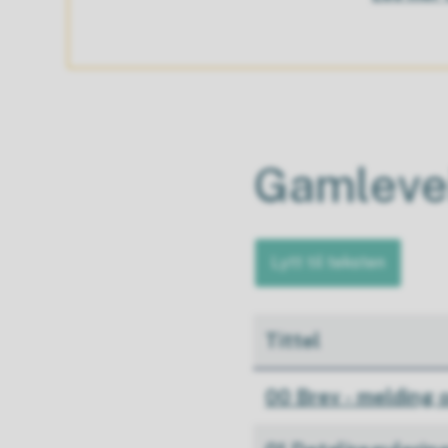
Gamleve
Lytt til teksten
Tittel
00 Brev - melding 