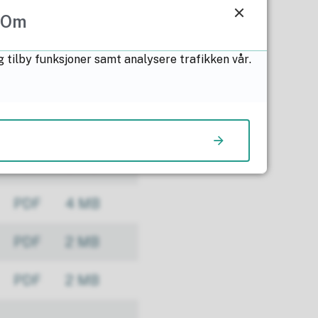
PDF
592 kB
Om
PDF
2 MB
g tilby funksjoner samt analysere trafikken vår.
PDF
265 kB
PDF
2 MB
PDF
2 MB
PDF
4 MB
PDF
2 MB
PDF
2 MB