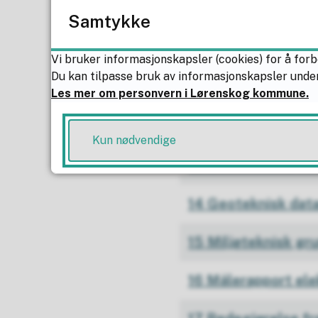
09 Støyrapport - 
Samtykke
10 Overvannsnotat
Vi bruker informasjonskapsler (cookies) for å forb
Du kan tilpasse bruk av informasjonskapsler under
11 VA-rammeplan -
Les mer om personvern i Lørenskog kommune.
12 VA-rammeplan k
Kun nødvendige
13 Geotekniske vu
14 Geoteknisk dat
15 Miljøteknisk g
16 Målerapport ele