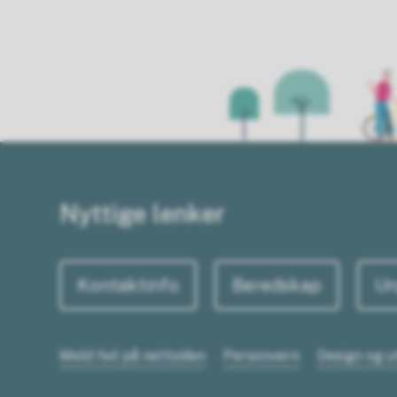
Nyttige lenker
Kontaktinfo
Beredskap
Un
Meld feil på nettsiden
Personvern
Design og u