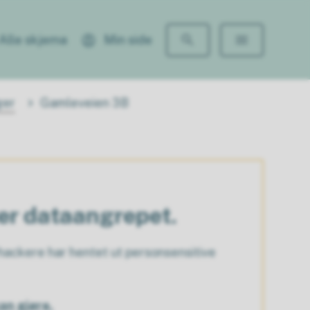
Alle skjema
Min side
ger
Gamleveien 3B
ter dataangrepet.
ackere har hentet ut personsensitive
an gjøre.