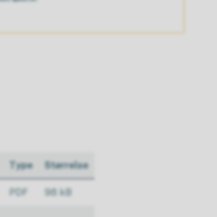
Type
Størrelse
PDF
98 kB