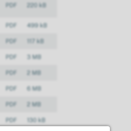
PDF
220 kB
PDF
499 kB
PDF
117 kB
PDF
3 MB
PDF
2 MB
PDF
6 MB
PDF
2 MB
PDF
130 kB