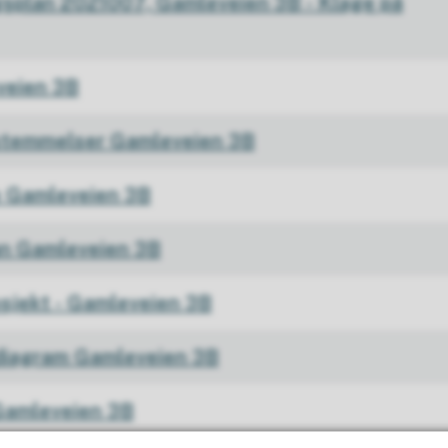
gsplan 2021007, Gamleveien 3B - Klage på
veien 3B
stemmelser Gamleveien 3B
e Gamleveien 3B
an Gamleveien 3B
osjekt - Gamleveien 3B
diagram Gamleveien 3B
Gamleveien 3B