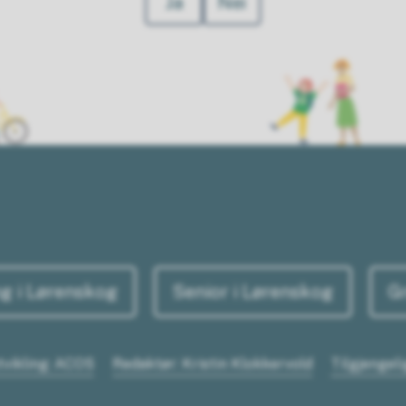
Ja
Nei
g i Lørenskog
Senior i Lørenskog
G
tvikling: ACOS
Redaktør: Kristin Klokkervold
Tilgjengel